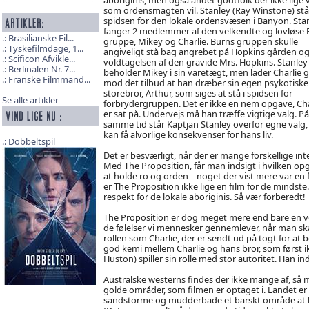
som ordensmagten vil. Stanley (Ray Winstone) står
spidsen for den lokale ordensvæsen i Banyon. Sta
fanger 2 medlemmer af den velkendte og lovløse 
Brasilianske Fil...
gruppe, Mikey og Charlie. Burns gruppen skulle
Tyskefilmdage, 1...
angiveligt stå bag angrebet på Hopkins gården o
Scificon Afvikle...
voldtagelsen af den gravide Mrs. Hopkins. Stanley
Berlinalen Nr. 7...
beholder Mikey i sin varetægt, men lader Charlie gå
Franske Filmmand...
mod det tilbud at han dræber sin egen psykotiske
storebror, Arthur, som siges at stå i spidsen for
Se alle artikler
forbrydergruppen. Det er ikke en nem opgave, Cha
er sat på. Undervejs må han træffe vigtige valg. På
samme tid står Kaptjan Stanley overfor egne valg,
kan få alvorlige konsekvenser for hans liv.
Dobbeltspil
Det er besværligt, når der er mange forskellige int
Med The Proposition, får man indsigt i hvilken op
at holde ro og orden – noget der vist mere var en 
er The Proposition ikke lige en film for de mindst
respekt for de lokale aboriginis. Så vær forberedt!
The Proposition er dog meget mere end bare en vo
de følelser vi mennesker gennemlever, når man skal
rollen som Charlie, der er sendt ud på togt for at b
god kemi mellem Charlie og hans bror, som først ikk
Huston) spiller sin rolle med stor autoritet. Han 
Australske westerns findes der ikke mange af, s
golde områder, som filmen er optaget i. Landet er 
sandstorme og mudderbade et barskt område at befi