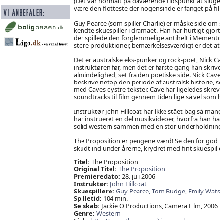
(Det var normalt på daværende tidspunkt at sluge 
være den flotteste der nogensinde er fanget på fi
Guy Pearce (som spiller Charlie) er måske side om
kendte skuespiller i dramaet. Han har hurtigt gjort
der spillede den forglemmelige antihelt i Memento
store produktioner, bemærkelsesværdigt er det at 
Det er australske eks-punker og rock-poet, Nick Ca
instruktøren før, men det er første gang han skri
almindelighed, set fra den poetiske side. Nick Cave
beskrive netop den periode af australsk historie, 
med Caves dystre tekster. Cave har ligeledes skreve
soundtracks til film gennem tiden lige så vel som h
Instruktør John Hillcoat har ikke stået bag så man
har instrueret en del musikvideoer, hvorfra han ha
solid western sammen med en stor underholdnin
The Proposition er pengene værd! Se den for god u
skudt ind under årerne, krydret med fint skuespil o
Titel:
The Proposition
Original Titel:
The Proposition
Premieredato:
28. juli 2006
Instruktør:
John Hillcoat
Skuespillere:
Guy Pearce,
Tom Budge,
Emily Wat
Spilletid:
104 min.
Selskab:
Jackie O Productions, Camera Film, 2006
Genre:
Western