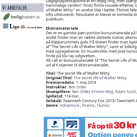
Dagligdagseskapisme er en dejlig ting, men spørgsm
hemmelige verden? Trods flotte visuelle effekter, s
of Walter Mitty” en anelse slap i kødet. Plottet føles
ofte ufokuseret. Resultatet er blevet et komedie-dra
publikum.
Ekstramateriale
Der er en ganske pæn portion bonusmateriale på blu
andet finder man en række slettede scener, alternat
på klipperummets gulv. På disken finder man lige
af ”The Secret Life of Walter Mitty”, samt et billedg
med optagelserne. En musikvideo med José Gonzáles
finde på blu ray udgivelsen.
Alt i alt er bonusmaterialet til ”The Secret Life o
ud af 6 stjerner til ekstramaterialet.
Titel:
The secret life of Walter Mitty
Original Titel:
The secret life of Walter Mitty
Premieredato:
1. maj 2014
Instruktør:
Ben Stiller
Skuespillere:
Ben Stiller,
Kristen Wiig,
Adam Scott
Spilletid:
114 min.
Selskab:
Twentieth Century Fox 2013/ Twentieth
Genre:
Adventure
,
Drama
,
Humor