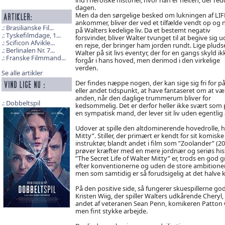
dagen.
Men da den sørgelige besked om lukningen af LIF
ankommer, bliver der ved et tilfælde vendt op og 
Brasilianske Fil...
på Walters kedelige liv. Da et bestemt negativ
Tyskefilmdage, 1...
forsvinder, bliver Walter tvunget til at begive sig u
Scificon Afvikle...
en rejse, der bringer ham jorden rundt. Lige pludse
Berlinalen Nr. 7...
Walter på sit livs eventyr, der for en gangs skyld ik
Franske Filmmand...
forgår i hans hoved, men derimod i den virkelige
verden.
Se alle artikler
Der findes næppe nogen, der kan sige sig fri for på
eller andet tidspunkt, at have fantaseret om at væ
anden, når den daglige trummerum bliver for
Dobbeltspil
kedsommelig. Det er derfor heller ikke svært som p
en sympatisk mand, der lever sit liv uden egentlig
Udover at spille den altdominerende hovedrolle, har
Mitty”. Stiller, der primært er kendt for sit komiske
instruktør, blandt andet i film som ”Zoolander” (2
prøver kræfter med en mere jordnær og seriøs hist
”The Secret Life of Walter Mitty” er, trods en god
efter konventionerne og uden de store ambitioner. 
men som samtidig er så forudsigelig at det halve
På den positive side, så fungerer skuespillerne g
Kristen Wiig, der spiller Walters udkårende Cheryl,
andet af veteranen Sean Penn, komikeren Patton O
men fint stykke arbejde.