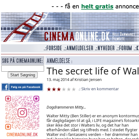
The secret life of Wa
13. maj 2014 af Kristian Jensen
Skriv en kommentar
Dagdrømmeren Mitty...
Walter Mitty (Ben Stiller) er en anonym kontormus
får dagligdagen til at gå, i LIFE magazine’s fotoarki
sker ikke det stor i Walters liv, og det har han
efterhånden slået sig tilfreds med. I stedet flygter
Walter ind i fantasiens verden – her drømmer han 
ind i heroiske historier, hvor han er helten, der red