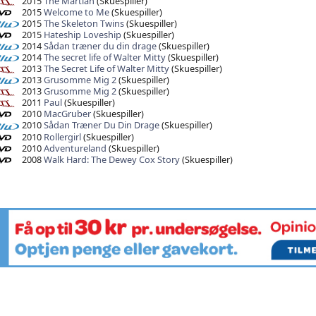
2015
The Martian
(Skuespiller)
2015
Welcome to Me
(Skuespiller)
2015
The Skeleton Twins
(Skuespiller)
2015
Hateship Loveship
(Skuespiller)
2014
Sådan træner du din drage
(Skuespiller)
2014
The secret life of Walter Mitty
(Skuespiller)
2013
The Secret Life of Walter Mitty
(Skuespiller)
2013
Grusomme Mig 2
(Skuespiller)
2013
Grusomme Mig 2
(Skuespiller)
2011
Paul
(Skuespiller)
2010
MacGruber
(Skuespiller)
2010
Sådan Træner Du Din Drage
(Skuespiller)
2010
Rollergirl
(Skuespiller)
2010
Adventureland
(Skuespiller)
2008
Walk Hard: The Dewey Cox Story
(Skuespiller)