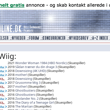
Wiig:
2021
Wonder Woman 1984 (HBO Nordic)
(Skuespiller)
2019
Sådan træner du din drage 3
(Skuespiller)
2018
Downsizing (4K UHD)
(Skuespiller)
2018
mother!
(Skuespiller)
2018
Downsizing
(Skuespiller)
2017
Grusomme Mig 3
(Skuespiller)
2017
mother!
(Skuespiller)
2016
Ghostbusters
(Skuespiller)
2016
Ghostbusters
(Skuespiller)
2016
Zoolander No. 2
(Skuespiller)
2016
The Diary of a Teenage Girl
(Skuespiller)
2016
The Martian
(Skuespiller)