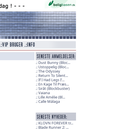
Dust Bunny (Bloc...
Ustoppelig (Bloc...
The Odyssey
Return To Silent...
If I Had Legs I’...
En Kage Til Præs...
Sirât (Blockbuster)
Vaiana
Lille Amélie (Bl...
Calle Málaga
KLOVN FOREVER tr...
Blade Runner 2: ...