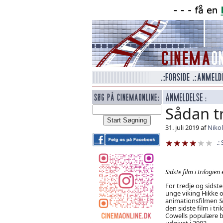
Sådan t
31. juli 2019 af
Nikol
Sidste film i trilogie
For tredje og sidst
unge viking Hikke 
animationsfilmen
S
den sidste film i tr
Cowells populære bo
udgivet i 2003.