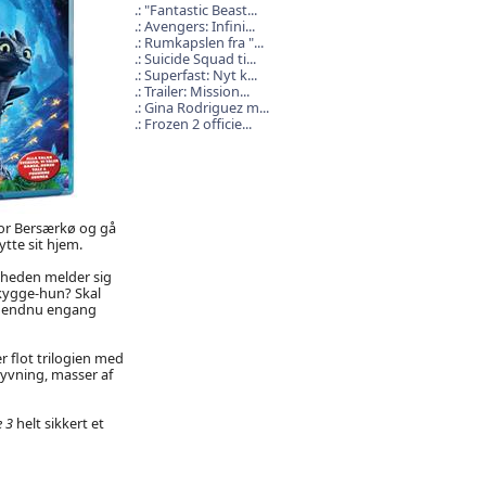
"Fantastic Beast...
Avengers: Infini...
Rumkapslen fra "...
Suicide Squad ti...
Superfast: Nyt k...
Trailer: Mission...
Gina Rodriguez m...
Frozen 2 officie...
or Bersærkø og gå
tte sit hjem.
gheden melder sig
kygge-hun? Skal
g endnu engang
r flot trilogien med
lyvning, masser af
 3
helt sikkert et