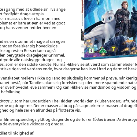
e i gang med at udlede sin livslange
 fredfyldt drage-utopia.
r i massevis lever i harmoni med
lemet er bare at øen er ved at godt
e og hans venner redder hver en
ndløs en utæmmet mage af sin egen
dragen forelsker sig hovedkulds.
ikke og resten Bersærkøen også
en berygtede dragejæger Grimmel,
drydde alle natskygge-drager - og
s, som er den sidste kendte. Nu må Hikke vise sit værd som stammeleder f
ystiske rige ved verdens ende, hvor dragerne kan leve i fred og dermed besky
m venskabet mellem Hikke og Tandløs pludselig kommer på prøve, når kærli
abet bestå, når Tandløs pludselig forelsker sig i den mere spændende nats
er overhovedet leve sammen? Og kan Hikke vise mandsmod og visdom o
befolkning.
drage 3
, som har undertitlen The Hidden World (den skjulte verden), afrunde
erne og dragerne. Der er masser af brag på slagmarkerne, masser af dragef
hed og hele serien afrundes på flotteste vis.
 er filmen spændingsfyldt og dragende og derfor er
Sådan træner du din drage
a de eventyrlige vikinger og drager.
illet til rådighed af: