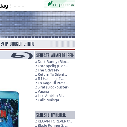
Dust Bunny (Bloc...
Ustoppelig (Bloc...
The Odyssey
Return To Silent...
If I Had Legs I’...
En Kage Til Præs...
Sirât (Blockbuster)
Vaiana
Lille Amélie (Bl...
Calle Málaga
KLOVN FOREVER tr...
Blade Runner 2: ...