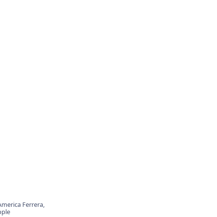
America Ferrera,
pple