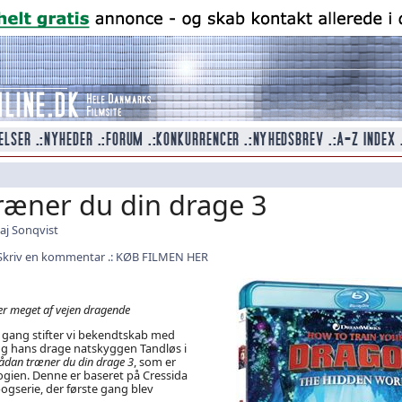
ræner du din drage 3
aj Sonqvist
Skriv en kommentar
KØB FILMEN HER
n er meget af vejen dragende
e gang stifter vi bekendtskab med
og hans drage natskyggen Tandløs i
ådan træner du din drage 3
, som er
ilogien. Denne er baseret på Cressida
gserie, der første gang blev