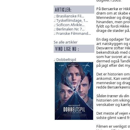
På Bersærkø er Hikk
drøm om at skabe et
Brasilianske Fil...
Mennesker og drage
Tyskefilmdage, 1...
hinanden, men prob
Scificon Afvikle...
fyldt op fordi Hikk
Berlinalen Nr. 7...
drage de støder på.
Franske Filmmand...
En dag opdager Ta
Se alle artikler
art natskyggen og 
Desværre stifter H
bekendtskab med d
som har svoret at u
Dobbeltspil
dermed også Tandlø
på jagt efter det m
Det er historien o
ankomst. Kan vensk
mennesker og drag
redde Bersærkøens 
Sådan træner du din 
historien om viking
venskaber og kærlig
Det meste af vejen
sidste glimt værd fr
Filmen er venligst st