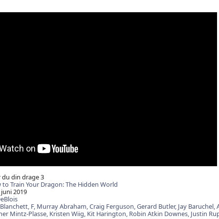
du din drage 3
to Train Your Dragon: The Hidden World
 juni 2019
eBlois
 Blanchett,
F,
Murray Abraham,
Craig Ferguson,
Gerard Butler,
Jay Baruchel,
her Mintz-Plasse,
Kristen Wiig,
Kit Harington,
Robin Atkin Downes,
Justin Ru