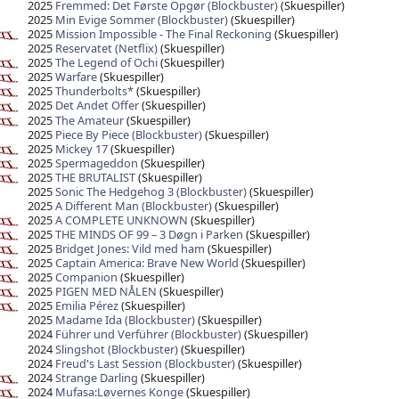
2025
Fremmed: Det Første Opgør (Blockbuster)
(Skuespiller)
2025
Min Evige Sommer (Blockbuster)
(Skuespiller)
2025
Mission Impossible - The Final Reckoning
(Skuespiller)
2025
Reservatet (Netflix)
(Skuespiller)
2025
The Legend of Ochi
(Skuespiller)
2025
Warfare
(Skuespiller)
2025
Thunderbolts*
(Skuespiller)
2025
Det Andet Offer
(Skuespiller)
2025
The Amateur
(Skuespiller)
2025
Piece By Piece (Blockbuster)
(Skuespiller)
2025
Mickey 17
(Skuespiller)
2025
Spermageddon
(Skuespiller)
2025
THE BRUTALIST
(Skuespiller)
2025
Sonic The Hedgehog 3 (Blockbuster)
(Skuespiller)
2025
A Different Man (Blockbuster)
(Skuespiller)
2025
A COMPLETE UNKNOWN
(Skuespiller)
2025
THE MINDS OF 99 – 3 Døgn i Parken
(Skuespiller)
2025
Bridget Jones: Vild med ham
(Skuespiller)
2025
Captain America: Brave New World
(Skuespiller)
2025
Companion
(Skuespiller)
2025
PIGEN MED NÅLEN
(Skuespiller)
2025
Emilia Pérez
(Skuespiller)
2025
Madame Ida (Blockbuster)
(Skuespiller)
2024
Führer und Verführer (Blockbuster)
(Skuespiller)
2024
Slingshot (Blockbuster)
(Skuespiller)
2024
Freud's Last Session (Blockbuster)
(Skuespiller)
2024
Strange Darling
(Skuespiller)
2024
Mufasa:Løvernes Konge
(Skuespiller)