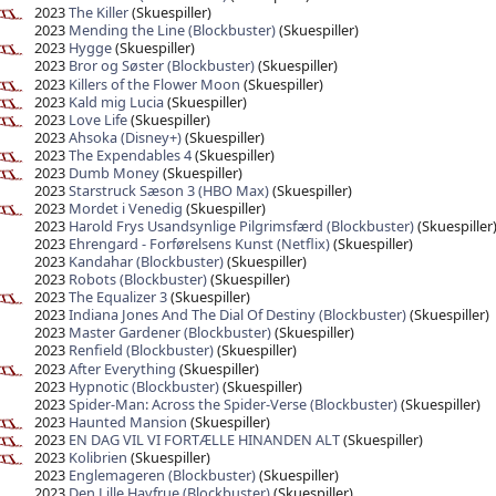
2023
The Killer
(Skuespiller)
2023
Mending the Line (Blockbuster)
(Skuespiller)
2023
Hygge
(Skuespiller)
2023
Bror og Søster (Blockbuster)
(Skuespiller)
2023
Killers of the Flower Moon
(Skuespiller)
2023
Kald mig Lucia
(Skuespiller)
2023
Love Life
(Skuespiller)
2023
Ahsoka (Disney+)
(Skuespiller)
2023
The Expendables 4
(Skuespiller)
2023
Dumb Money
(Skuespiller)
2023
Starstruck Sæson 3 (HBO Max)
(Skuespiller)
2023
Mordet i Venedig
(Skuespiller)
2023
Harold Frys Usandsynlige Pilgrimsfærd (Blockbuster)
(Skuespiller
2023
Ehrengard - Forførelsens Kunst (Netflix)
(Skuespiller)
2023
Kandahar (Blockbuster)
(Skuespiller)
2023
Robots (Blockbuster)
(Skuespiller)
2023
The Equalizer 3
(Skuespiller)
2023
Indiana Jones And The Dial Of Destiny (Blockbuster)
(Skuespiller)
2023
Master Gardener (Blockbuster)
(Skuespiller)
2023
Renfield (Blockbuster)
(Skuespiller)
2023
After Everything
(Skuespiller)
2023
Hypnotic (Blockbuster)
(Skuespiller)
2023
Spider-Man: Across the Spider-Verse (Blockbuster)
(Skuespiller)
2023
Haunted Mansion
(Skuespiller)
2023
EN DAG VIL VI FORTÆLLE HINANDEN ALT
(Skuespiller)
2023
Kolibrien
(Skuespiller)
2023
Englemageren (Blockbuster)
(Skuespiller)
2023
Den Lille Havfrue (Blockbuster)
(Skuespiller)