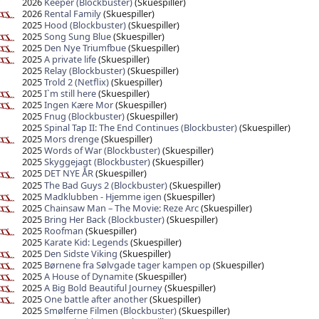
2026
Keeper (Blockbuster)
(Skuespiller)
2026
Rental Family
(Skuespiller)
2025
Hood (Blockbuster)
(Skuespiller)
2025
Song Sung Blue
(Skuespiller)
2025
Den Nye Triumfbue
(Skuespiller)
2025
A private life
(Skuespiller)
2025
Relay (Blockbuster)
(Skuespiller)
2025
Trold 2 (Netflix)
(Skuespiller)
2025
I`m still here
(Skuespiller)
2025
Ingen Kære Mor
(Skuespiller)
2025
Fnug (Blockbuster)
(Skuespiller)
2025
Spinal Tap II: The End Continues (Blockbuster)
(Skuespiller)
2025
Mors drenge
(Skuespiller)
2025
Words of War (Blockbuster)
(Skuespiller)
2025
Skyggejagt (Blockbuster)
(Skuespiller)
2025
DET NYE ÅR
(Skuespiller)
2025
The Bad Guys 2 (Blockbuster)
(Skuespiller)
2025
Madklubben - Hjemme igen
(Skuespiller)
2025
Chainsaw Man – The Movie: Reze Arc
(Skuespiller)
2025
Bring Her Back (Blockbuster)
(Skuespiller)
2025
Roofman
(Skuespiller)
2025
Karate Kid: Legends
(Skuespiller)
2025
Den Sidste Viking
(Skuespiller)
2025
Børnene fra Sølvgade tager kampen op
(Skuespiller)
2025
A House of Dynamite
(Skuespiller)
2025
A Big Bold Beautiful Journey
(Skuespiller)
2025
One battle after another
(Skuespiller)
2025
Smølferne Filmen (Blockbuster)
(Skuespiller)