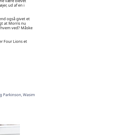
ne være blevet
er, ud af en i
mænd også givet et
gt at Morris nu
 og hvem ved? Måske
r Four Lions et
ig Parkinson,
Wasim