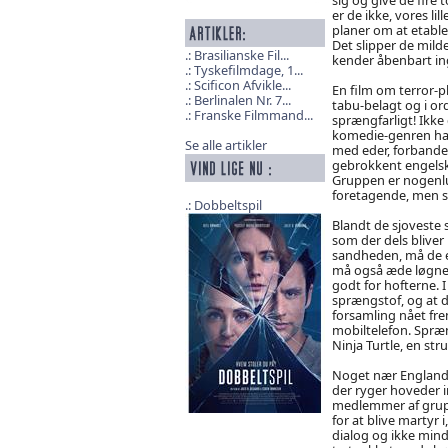
er de ikke, vores lil
planer om at etabl
Det slipper de milde
Brasilianske Fil...
kender åbenbart in
Tyskefilmdage, 1...
Scificon Afvikle...
En film om terror-p
Berlinalen Nr. 7...
tabu-belagt og i or
Franske Filmmand...
sprængfarligt! Ikk
komedie-genren har f
Se alle artikler
med eder, forbandels
gebrokkent engelsk 
Gruppen er nogenl
foretagende, men sl
Dobbeltspil
Blandt de sjoveste s
som der dels bliver
sandheden, må de er
må også æde løgne 
godt for hofterne. I
sprængstof, og at d
forsamling nået fre
mobiltelefon. Spræ
Ninja Turtle, en st
Noget nær Englands
der ryger hoveder in
medlemmer af grupp
for at blive martyr i
dialog og ikke mind