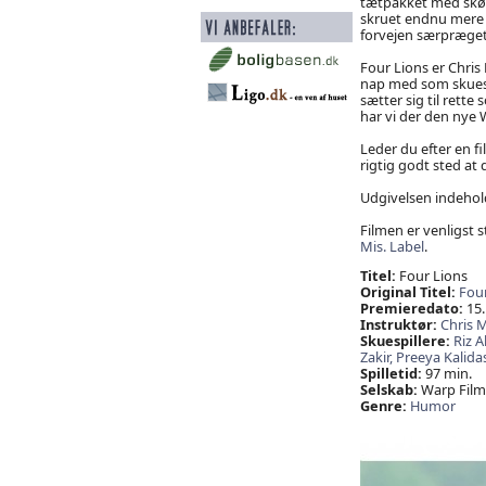
tætpakket med skør
skruet endnu mere o
forvejen særpræget
Four Lions er Chris 
nap med som skuespi
sætter sig til rett
har vi der den nye W
Leder du efter en f
rigtig godt sted at
Udgivelsen indehold
Filmen er venligst st
Mis. Label
.
Titel:
Four Lions
Original Titel:
Four
Premieredato:
15.
Instruktør:
Chris M
Skuespillere:
Riz 
Zakir,
Preeya Kalida
Spilletid:
97 min.
Selskab:
Warp Films
Genre:
Humor