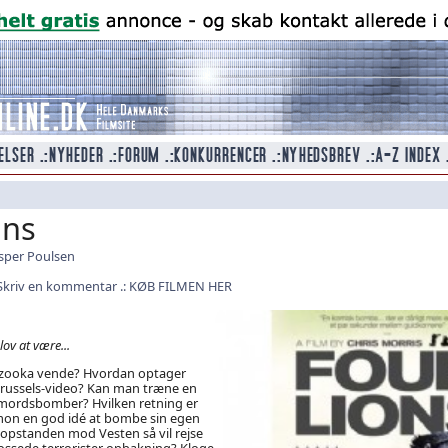
ons
sper Poulsen
Skriv en kommentar
KØB FILMEN HER
ov at være...
azooka vende? Hvordan optager
russels-video? Kan man træne en
lvmordsbomber? Hvilken retning er
on en god idé at bombe sin egen
 opstanden mod Vesten så vil rejse
 tossede terrorister opbakning? Kloge