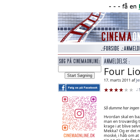
Four Li
17. marts 2011 af
Je
Så dumme har ingen l
Hvordan skal en b
man en troværdig t
krage i at blive se
Mekka? Og er det m
moské, i håb om at
sig og give de fire