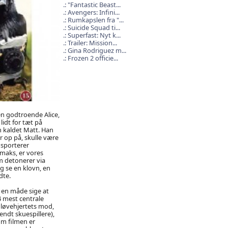
"Fantastic Beast...
Avengers: Infini...
Rumkapslen fra "...
Suicide Squad ti...
Superfast: Nyt k...
Trailer: Mission...
Gina Rodriguez m...
Frozen 2 officie...
den godtroende Alice,
idt for tæt på
n kaldet Matt. Han
 op på, skulle være
nsporterer
imaks, er vores
m detonerer via
g se en klovn, en
dte.
 en måde sige at
4 mest centrale
løvehjertets mod,
kendt skuespillere),
om filmen er