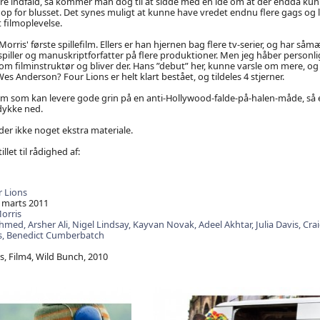
e indfald, så kommer man dog til at sidde med en idé om at der endda kun
p for blusset. Det synes muligt at kunne have vredet endnu flere gags og løj
 filmoplevelse.
Morris' første spillefilm. Ellers er han hjernen bag flere tv-serier, og har så
ller og manuskriptforfatter på flere produktioner. Men jeg håber personli
e som filminstruktør og bliver der. Hans ”debut” her, kunne varsle om mere,
es Anderson? Four Lions er helt klart bestået, og tildeles 4 stjerner.
ilm som kan levere gode grin på en anti-Hollywood-falde-på-halen-måde, så e
 dykke ned.
er ikke noget ekstra materiale.
illet til rådighed af:
 Lions
 marts 2011
orris
Ahmed,
Arsher Ali,
Nigel Lindsay,
Kayvan Novak,
Adeel Akhtar,
Julia Davis,
Cra
s,
Benedict Cumberbatch
, Film4, Wild Bunch, 2010