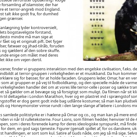
le forsamling af islamister, der har
ere et terror-angreb mod England.
st talt ikke godt fra, for dumhed
gen grænser.
lanlægning lyder kontroversielt,
dets bogstaveligste forstand,
e desto mindre må man sige at
ået sig et originalt pift. Det fyger
er, fatwaer og jihad-tilråb, foruden
og sjældent af den sobre skuffe.
unde enige om målet med deres
et ikke om vejen dertil.
cener, finder vi gruppens interaktion med den engelske civilisation, f.eks. 
 indbildt at terror-gruppen i virkeligheden er et musikband. Da hun kommer l
klære sig for bøsser, for at holde facaden. Gruppens leder, Omar, har en ve
som at gruppen er på vej til fodboldkamp, og den specielle måde de varmer
 virkeligheden handler det om at vores lille terror-celle i poser og sække tra
et så gælder om at bevæge sig så forsigtigt som muligt. Da filmen når sit kl
m til deltagelse i London Marathon, hver og en plastret ind i sprængstof so
ngstoffet er dog gemt godt inde bag udlånte kostumer, så man kan pludseli
ruds og Honeymonster vimse rundt i den lange slange af løbere i Londons mi
 samlede politistyrke er i hælene på Omar og co., og man kan på mere end
den vi når til rulleteksterne. Four Lions, som filmen hedder, henviser til de 
en, som i deres forenede kamp for deres ideologiske synspunkt, må finde 
, for dem, en god sags tjeneste. Figurer (genialt spillet af, for os danskere, u
st handlingen, er sort som kul. Satire af Guds nåde, om jeg så må sige. Selv