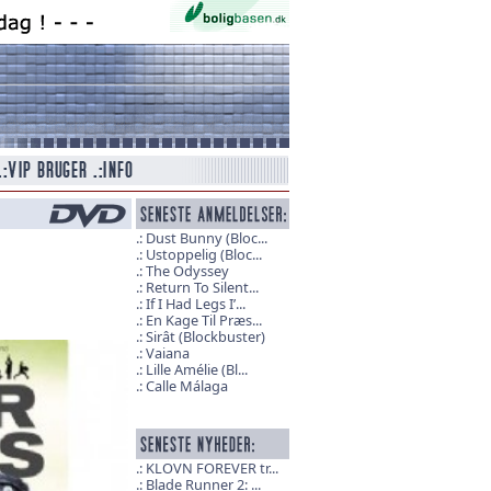
Dust Bunny (Bloc...
Ustoppelig (Bloc...
The Odyssey
Return To Silent...
If I Had Legs I’...
En Kage Til Præs...
Sirât (Blockbuster)
Vaiana
Lille Amélie (Bl...
Calle Málaga
KLOVN FOREVER tr...
Blade Runner 2: ...