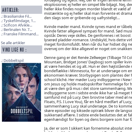
eksplosioner, ej heller en simpel lille biljagt. Nej, de
heller ikke findes nogen morder blandt et væld af
mistænkte og ej heller skal man forvente et drama
Brasilianske Fil...
den slags som er gribende og uafrysteligt…
Tyskefilmdage, 1...
Scificon Afvikle...
Kvinde møder mand. Kvinde synes mand er tåbeli
Berlinalen Nr. 7...
Kvinde fatter alligevel sympati for mand. Sød mus
Franske Filmmand...
opstår. Deres veje skilles. De genforenes i et boost 
lyserød pladder-romance. Undskyld, hvis dette vir
Se alle artikler
meget fordomsfuldt. Men når du har hidset dig ne
overvej om der ikke alligevel er noget om snakke
Denne gang er det Renée Zellweger (Tilbage Til Co
Dobbeltspil
Mountain, Bridget Jones’ Dagbog) som spiller kvi
at være hendes et og alt. Hun er den højtstående ma
bondeflække i Minnesota, for at undersøge om en
økonomien kræver. Storbypigen som plantes der hvo
school kliché. Her møder Lucy indbyggerne i New U
om Jesus og holde madopskrifter hemmelige for hi
at være den grå mus i det store sammenhæng. Men
indbyggerne som i sidste ende ikke har så meget ha
samfund ind på Lucy. Den brovtne taber med øl ned
Floats, P.S. I Love You), får en hård medfart af Lucy,
sammenhæng Lucy skal undersøge. De to kommer (i
skøre episoder og kiksede optræk bliver de langso
sukkersød affære. I sidste ende besluttes det at 
egenhændigt for byen og dens borgere som har fåe
Ja, der er som I sikkert kan fornemme absolut int