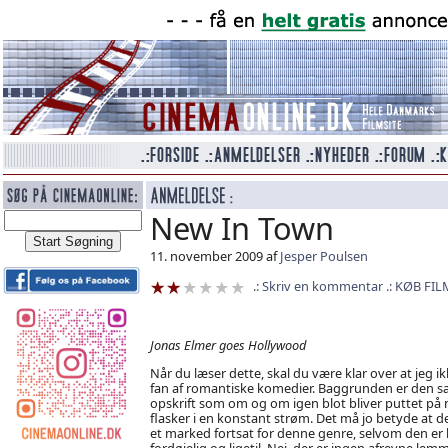
New In Town
11. november 2009 af
Jesper Poulsen
Skriv en kommentar
KØB FIL
Jonas Elmer goes Hollywood
Når du læser dette, skal du være klar over at jeg ik
fan af romantiske komedier. Baggrunden er den
opskrift som om og om igen blot bliver puttet på 
flasker i en konstant strøm. Det må jo betyde at de
et marked fortsat for denne genre, selvom den er 
fordøjelig og ligetil. Nej, der er ingen afrevne lem