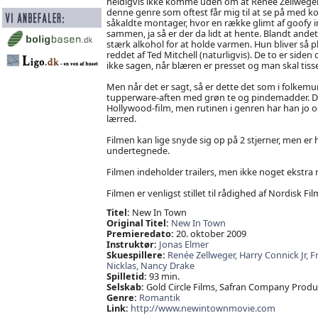
heldigvis ikke komme uden om at Renée Zellweger h
denne genre som oftest får mig til at se på med
såkaldte montager, hvor en række glimt af goofy 
sammen, ja så er der da lidt at hente. Blandt andet
stærk alkohol for at holde varmen. Hun bliver så pl
reddet af Ted Mitchell (naturligvis). De to er siden 
ikke sagen, når blæren er presset og man skal tisse i
Men når det er sagt, så er dette det som i folkemu
tupperware-aften med grøn te og pindemadder. Det
Hollywood-film, men rutinen i genren har han jo
lærred.
Filmen kan lige snyde sig op på 2 stjerner, men er
undertegnede.
Filmen indeholder trailers, men ikke noget ekstra 
Filmen er venligst stillet til rådighed af Nordisk Fil
Titel:
New In Town
Original Titel:
New In Town
Premieredato:
20. oktober 2009
Instruktør:
Jonas Elmer
Skuespillere:
Renée Zellweger,
Harry Connick Jr,
F
Nicklas,
Nancy Drake
Spilletid:
93 min.
Selskab:
Gold Circle Films, Safran Company Produ
Genre:
Romantik
Link:
http://www.newintownmovie.com