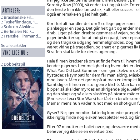
Sorority Row (2009), så er der to ting på tale. Ente
den første film ikke fantastisk, kult eller succes – el
også er remake'en gået helt galt.
Brasilianske Fil...
Tyskefilmdage, 1...
Kort fortalt handler det om 5 college-piger, som
Scificon Afvikle...
planlægger en spøg. Det går helt galt og ender m
Berlinalen Nr. 7...
drab. Liget på den dræbte gemmes af vejen, og de
Franske Filmmand...
piger beslutter sig for at indgå en pagt, hvor epis
og den tragiske udgang hemmeligholdes. Dog har
Se alle artikler
været vidne på tragedien, og snart er pigernes liv i
Straffen skal falde for deres ugerning.
Hele filmen kredser så om at finde frem til, hvem 
Dobbeltspil
kender pigernes hemmelighed og hvem det er der myr
What You Did Last Summer – om igen. Selvom de 5 pi
hystader, så sympati for dem får man aldrig. Måske
mod loven. Men det gør også at man er komplet lig
Samtidig er filmen en stor genre-kliché. Man kan n
bipper, så skal der myrdes en skrigende pige. Selvf
og den slags og så ellers slash'es på bizarre måde
(Prinsesse Leia i Star Wars) har fået en birolle so
Mama” mens hun vader rundt med en shot-gun ful
Gyser? Nej, gennemført latterlig komedie-præget
ikke rigtig finde nogle skønhedspletter ved, og få
Efter 97 minutter er ballet ovre, og desværre med et
behøver jeg ikke se en eventuel 2'er.