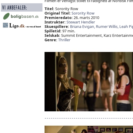
Filmen er venligst stillet til rådighed af Nordisk Fil
Titel:
Sorority Row
Original Titel:
Sorority Row
Premieredato:
26. marts 2010
Instruktør:
Stewart Hendler
Skuespillere:
Briana Evigan,
Rumer Willis,
Leah Pi
Spilletid:
97 min.
Selskab:
Summit Entertainment, Karz Entertainme
Genre:
Thriller