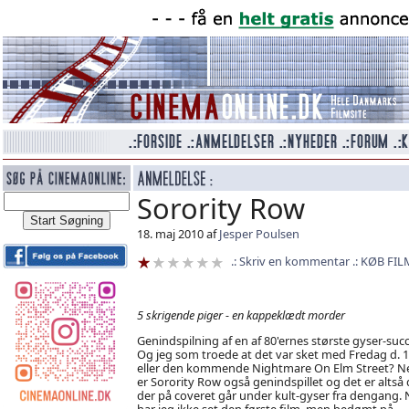
Sorority Row
18. maj 2010 af
Jesper Poulsen
Skriv en kommentar
KØB FIL
5 skrigende piger - en kappeklædt morder
Genindspilning af en af 80'ernes største gyser-succe
Og jeg som troede at det var sket med Fredag d. 1
eller den kommende Nightmare On Elm Street? Ne
er Sorority Row også genindspillet og det er altså
der på coveret går under kult-gyser fra dengang.
har jeg ikke set den første film, men bedømt på