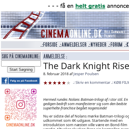
The Dark Knight Rise
8. februar 2018 af
Jesper Poulsen
Skriv en kommentar
KØB FIL
Hermed rundes Nolans Batman-trilogi af i stor stil. En
gedigen bedrift som manifesterer sig som den bedste
superhelte-franchise begået nogensinde!
Nu er sidste del af Nolans mørke Batman-trilogi o
udkommet som 4K-udgave. Startende med en
introduktion som næsten ville være en Bond-film
værdig, tiltusker skurken Bane sig kontrollen over