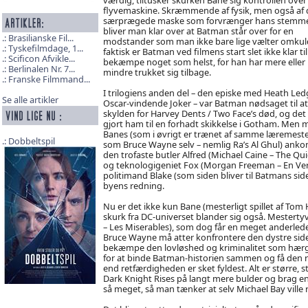
flyvemaskine. Skræmmende af fysik, men også af
særprægede maske som forvrænger hans stemme
bliver man klar over at Batman står over for en
Brasilianske Fil...
modstander som man ikke bare lige vælter omkuld
Tyskefilmdage, 1...
faktisk er Batman ved filmens start slet ikke klar til
Scificon Afvikle...
bekæmpe noget som helst, for han har mere eller
Berlinalen Nr. 7...
mindre trukket sig tilbage.
Franske Filmmand...
I trilogiens anden del – den episke med Heath Led
Se alle artikler
Oscar-vindende Joker – var Batman nødsaget til at
skylden for Harvey Dents / Two Face’s død, og det
gjort ham til en forhadt skikkelse i Gotham. Men 
Banes (som i øvrigt er trænet af samme læremest
Dobbeltspil
som Bruce Wayne selv – nemlig Ra’s Al Ghul) anko
den trofaste butler Alfred (Michael Caine – The Qu
og teknologigeniet Fox (Morgan Freeman – En Ver
politimand Blake (som siden bliver til Batmans sid
byens redning.
Nu er det ikke kun Bane (mesterligt spillet af To
skurk fra DC-universet blander sig også. Mestertyv
– Les Miserables), som dog får en meget anderlede
Bruce Wayne må atter konfrontere den dystre sid
bekæmpe den lovløshed og kriminalitet som hærger
for at binde Batman-historien sammen og få den run
end retfærdigheden er sket fyldest. Alt er større,
Dark Knight Rises på langt mere bulder og brag end
så meget, så man tænker at selv Michael Bay ville r