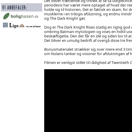
Det bliver trættende og trivielt at se så udspeci
periodevis har været mere optaget af hvad der ree
holde sig til historien. Det er faktisk en skam, for 
musklerne i en trilogis afslutning, og endnu min
og The Dark Knight gør.
Dog er The Dark Knight Rises stadig en rigtig god
omkring Batman-mytologien og vises en hidtil uset
beskæftigelse. Den der får en idé og siden lov til a
Det bliver en umulig bedrift af overgå disse tre fre
Bonusmaterialet strækker sig over mere end 3 timer
om Nolans tanker og visioner for afslutningen af 
Filmen er venligst stillet til rådighed af Twentie