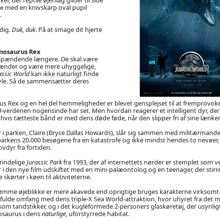
øje med en knivskarp oval pupil
.
dig.
Duk, duk
. På at smage dit hjerte
nosaurus Rex
 spændende længere. De skal være
 tænder og være mere uhyggelige,
assic World
kan ikke naturligt finde
avle. Så de sammensætter deres
s Rex og en hel del hemmeligheder er blevet gensplejset til at fremprovoke
d
-verdenen nogensinde har set. Men hvordan reagerer et intelligent dyr, der 
 hvis tætteste bånd er med dens døde føde, når den slipper fri af sine lænke
i parken, Claire (Bryce Dallas Howards), slår sig sammen med militærmand
parkens 20.000 besøgene fra en katastrofe og ikke mindst hendes to nevøer, de
vdyr fra fortiden.
rindelige
Jurassic Park
fra 1993, der af internettets nørder er stemplet som 
er i den nye film udskiftet med en mini-palæontolog og en teenager, der stirr
 skørter i køen til aktiviteterne.
mme øjeblikke er mere akavede end oprigtige bruges karakterne virksomt
fulde omfang med dens triple-X Sea World-attraktion, hvor uhyret fra det 
som tandstikker, og i det kugleformede 2-personers glaskøretøj, der usynlig
osaurus i dens
naturlige
, uforstyrrede habitat.