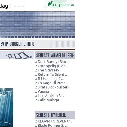
Dust Bunny (Bloc...
Ustoppelig (Bloc...
The Odyssey
Return To Silent...
If I Had Legs I’...
En Kage Til Præs...
Sirât (Blockbuster)
Vaiana
Lille Amélie (Bl...
Calle Málaga
KLOVN FOREVER tr...
Blade Runner 2: ...