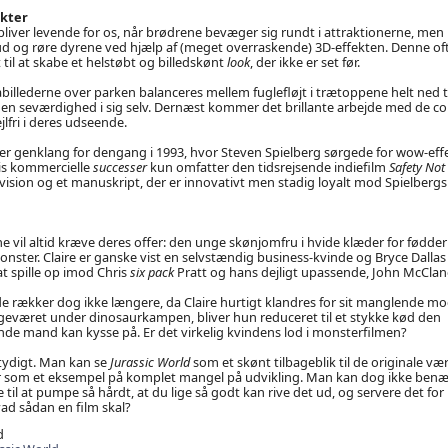
ekter
liver levende for os, når brødrene bevæger sig rundt i attraktionerne, men
 og røre dyrene ved hjælp af (meget overraskende) 3D-effekten. Denne ofte
til at skabe et helstøbt og billedskønt
look
, der ikke er set før.
illederne over parken balanceres mellem fuglefløjt i trætoppene helt ned
 en seværdighed i sig selv. Dernæst kommer det brillante arbejde med de
jlfri i deres udseende.
r genklang for dengang i 1993, hvor Steven Spielberg sørgede for wow-effe
vis kommercielle
successer
kun omfatter den tidsrejsende indiefilm
Safety Not
ision og et manuskript, der er innovativt men stadig loyalt mod Spielberg
vil altid kræve deres offer: den unge skønjomfru i hvide klæder for fødder
ster. Claire er ganske vist en selvstændig business-kvinde og Bryce Dalla
at spille op imod Chris
six pack
Pratt og hans dejligt upassende, John McClan
rækker dog ikke længere, da Claire hurtigt klandres for sit manglende mod
geværet under dinosaurkampen, bliver hun reduceret til et stykke kød den
e mand kan kysse på. Er det virkelig kvindens lod i monsterfilmen?
etydigt. Man kan se
Jurassic World
som et skønt tilbageblik til de originale vær
r som et eksempel på komplet mangel på udvikling. Man kan dog ikke benæ
te til at pumpe så hårdt, at du lige så godt kan rive det ud, og servere det for
vad sådan en film skal?
d