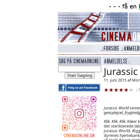
Jurassi
11. juni 2015 af Mo
Jurassic World server
gensplejset, frygtin
Klik. Klik. Klik
. Kløer
det steriliserede la
Jurassic World. Æg
dyrenes hjerteban
så
Krak
! Ægget klækk