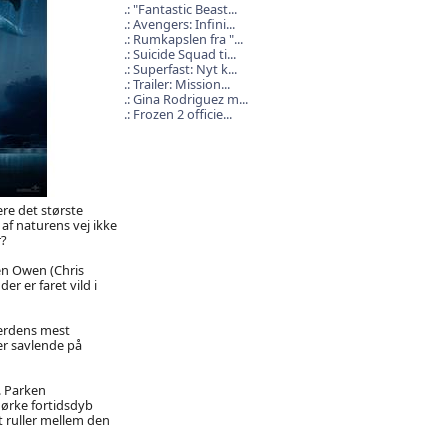
"Fantastic Beast...
Avengers: Infini...
Rumkapslen fra "...
Suicide Squad ti...
Superfast: Nyt k...
Trailer: Mission...
Gina Rodriguez m...
Frozen 2 officie...
re det største
af naturens vej ikke
r?
en Owen (Chris
r er faret vild i
verdens mest
er savlende på
. Parken
mørke fortidsdyb
t ruller mellem den