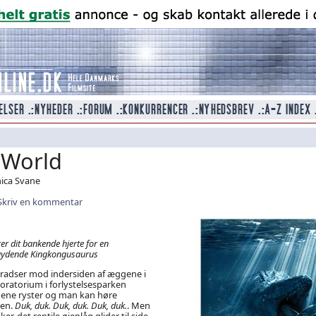
c World
nica Svane
Skriv en kommentar
er dit bankende hjerte for en
dgydende Kingkongusaurus
 kradser mod indersiden af æggene i
boratorium i forlystelsesparken
gene ryster og man kan høre
ken.
Duk, duk. Duk, duk. Duk, duk.
. Men
er, det reptile øjenlåg glider til side