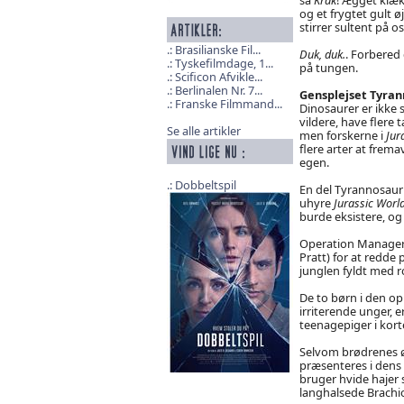
og et frygtet gult 
stirrer sultent på os
Brasilianske Fil...
Duk, duk.
. Forbered 
Tyskefilmdage, 1...
på tungen.
Scificon Afvikle...
Berlinalen Nr. 7...
Gensplejset Tyran
Franske Filmmand...
Dinosaurer er ikke
vildere, have flere
Se alle artikler
men forskerne i
Jur
flere arter at frem
egen.
Dobbeltspil
En del Tyrannosauru
uhyre
Jurassic Worl
burde eksistere, og
Operation Manager 
Pratt) for at redde 
junglen fyldt med ro
De to børn i den op
irriterende unger, 
teenagepiger i korte
Selvom brødrenes ø
præsenteres i dens 
bruger hvide hajer 
langhalsede Brachi