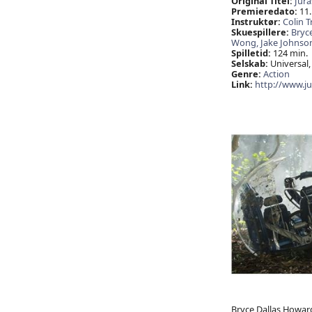
Original Titel:
Jura
Premieredato:
11.
Instruktør:
Colin 
Skuespillere:
Bryc
Wong,
Jake Johnso
Spilletid:
124 min.
Selskab:
Universal,
Genre:
Action
Link:
http://www.ju
Bryce Dallas Howard