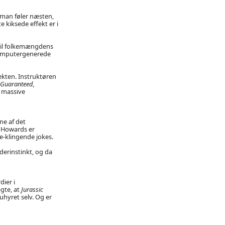
 man føler næsten,
 kiksede effekt er i
 til folkemængdens
 computergenerede
kten. Instruktøren
 Guaranteed
,
s massive
ne af det
s Howards er
e-klingende jokes.
erinstinkt, og da
dier i
gte, at
Jurassic
 uhyret selv. Og er