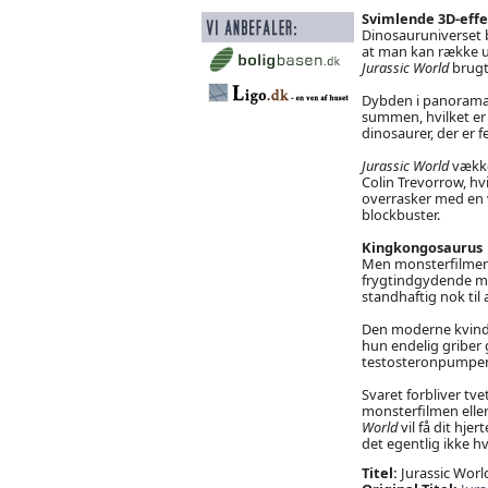
Svimlende 3D-eff
Dinosauruniverset b
at man kan række ud
Jurassic World
brugt 
Dybden i panoramab
summen, hvilket er
dinosaurer, der er fe
Jurassic World
vække
Colin Trevorrow, h
overrasker med en v
blockbuster.
Kingkongosaurus
Men monsterfilmene 
frygtindgydende mon
standhaftig nok til 
Den moderne kvinde 
hun endelig griber 
testosteronpumpend
Svaret forbliver tv
monsterfilmen elle
World
vil få dit hjer
det egentlig ikke h
Titel:
Jurassic Worl