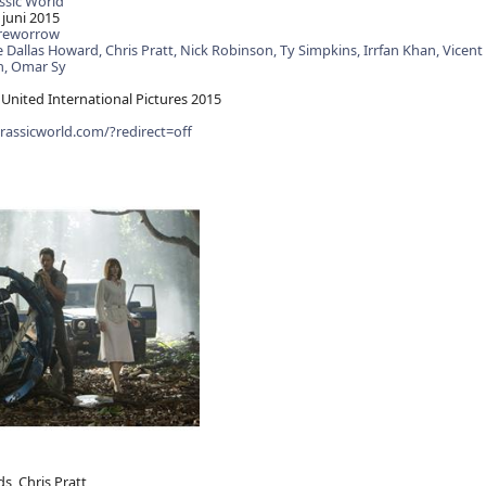
ssic World
 juni 2015
Treworrow
e Dallas Howard,
Chris Pratt,
Nick Robinson,
Ty Simpkins,
Irrfan Khan,
Vicent
n,
Omar Sy
 United International Pictures 2015
rassicworld.com/?redirect=off
s, Chris Pratt