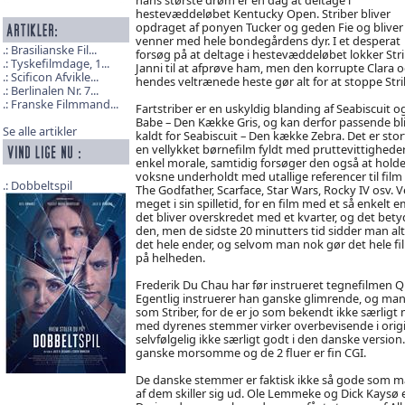
hestevæddeløbet Kentucky Open. Striber bliver
opdraget af ponyen Tucker og geden Fie og bliver
venner med hele bondegårdens dyr. I et desperat
Brasilianske Fil...
forsøg på at deltage i hestevæddeløbet lokker Str
Tyskefilmdage, 1...
Janni til at afprøve ham, men den korrupte Clara 
Scificon Afvikle...
hendes veltrænede heste gør alt for at stoppe Stri
Berlinalen Nr. 7...
Franske Filmmand...
Fartstriber er en uskyldig blanding af Seabiscuit o
Babe – Den Kække Gris, og kan derfor passende bl
Se alle artikler
kaldt for Seabiscuit – Den kække Zebra. Det er stor
en vellykket børnefilm fyldt med pruttevittighede
enkel morale, samtidig forsøger den også at hold
voksne underholdt med utallige referencer til fil
Dobbeltspil
The Godfather, Scarface, Star Wars, Rocky IV osv. 
meget i sin spilletid, for en film med et så enke
det bliver overskredet med et kvarter, og det be
den, men de sidste 20 minutters tid sidder man altså
det hele ender, og selvom man nok gør det hele fil
på helheden.
Frederik Du Chau har før instrueret tegnefilmen Qu
Egentlig instruerer han ganske glimrende, og man k
som Striber, for de er jo som bekendt ikke særligt
med dyrenes stemmer virker overbevisende i orig
selvfølgelig ikke særligt godt i den danske version...
ganske morsomme og de 2 fluer er fin CGI.
De danske stemmer er faktisk ikke så gode som man 
af dem skiller sig ud. Ole Lemmeke og Dick Kaysø 