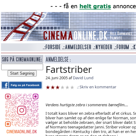
Fartstriber
24. juni 2005 af
David Lund
Skriv en kommentar
Verdens hurtigste zebra i sommerens børnefilm....
I totalt kaos bliver en zebra efterladt af et cirkus. S
bliver han samlet op af den enlige far Norman, so
vælger at beholde zebraen, der snart bliver døbt S
af Normans teenagedatter Janni. Striber vokser o
bondegården i Kentucky i den tro, at han er en hes
hans største drøm er en dag at deltage i