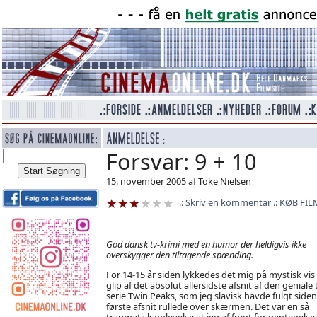
Forsvar: 9 + 10
15. november 2005 af Toke Nielsen
Skriv en kommentar
KØB FIL
God dansk tv-krimi med en humor der heldigvis ikke
overskygger den tiltagende spænding.
For 14-15 år siden lykkedes det mig på mystisk vis
glip af det absolut allersidste afsnit af den geniale 
serie Twin Peaks, som jeg slavisk havde fulgt siden
første afsnit rullede over skærmen. Det var en så
traumatisk oplevelse at jeg af frygt for gentagelse