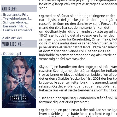
holdt mig langt væk fra praktisk taget alle tv-serier
siden.
Brasilianske Fil...
Og med en så fanatisk holdning til tingene er der
Tyskefilmdage, 1...
naturligvis en del ganske glimrende ting der går e
Scificon Afvikle...
næse forbi. Som nu den danske tv-serie Forsvar. F
Berlinalen Nr. 7...
mand der ikke har set denne serie før kan det
Franske Filmmand...
umiddelbart lyde lidt forvirrende at kaste sig ud i a
18-21, særligt da holdet af skuespillere ligner det
Se alle artikler
samme hold som fra Rejseholdet, Ørnen, Taxa, Hot
og så mange andre danske serier. Men nu er Dan
jo heller ikke et særligt stort land. Ud fra bagsidec
at dømme ser den 9ende DVD i serien ud til at
Dobbeltspil
indeholde to sammenhængende og afsluttede episo
vente mig en fæl overraskelse.
Skytsenglen handler om den unge jødiske forsva
nazisten Svend Jarner der står anklaget for indk
tror at Jarner er blevet lokket i en fælde af en af 
det er den såkaldte ”rockerlov” fra 2003 der her
bruge civile agenter i efterforskningsøjemed, samt
retssag. Og det er blandt andet denne problematik
Rebecca ønsker at sætte tænderne i. Som hun kort r
”Det er en principiel sag. Grundloven står på spil.
forsvare dig, det er dit problem.”
Og det er jo en problematik der nok kan sætte i 
hvert tilfælde gang i både Rebeccas familie og kol