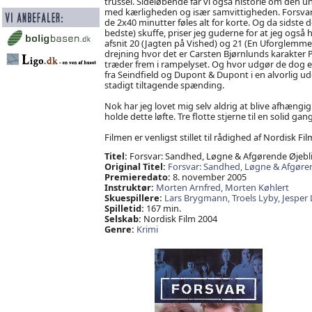
trussel. Sideløbende får vi også historie om den 
med kærligheden og især samvittigheden. Forsvar
de 2x40 minutter føles alt for korte. Og da sidste d
bedste) skuffe, priser jeg guderne for at jeg også 
afsnit 20 (Jagten på Vished) og 21 (En Uforglemme
drejning hvor det er Carsten Bjørnlunds karakter 
træder frem i rampelyset. Og hvor udgør de dog e
fra Seindfield og Dupont & Dupont i en alvorlig 
stadigt tiltagende spænding.
Nok har jeg lovet mig selv aldrig at blive afhængig
holde dette løfte. Tre flotte stjerne til en solid g
Filmen er venligst stillet til rådighed af Nordisk Fil
Titel:
Forsvar: Sandhed, Løgne & Afgørende Øjebl
Original Titel:
Forsvar: Sandhed, Løgne & Afgøre
Premieredato:
8. november 2005
Instruktør:
Morten Arnfred,
Morten Køhlert
Skuespillere:
Lars Brygmann,
Troels Lyby,
Jesper
Spilletid:
167 min.
Selskab:
Nordisk Film 2004
Genre:
Krimi