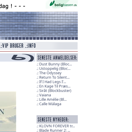
Dust Bunny (Bloc...
Ustoppelig (Bloc...
The Odyssey
Return To Silent...
If I Had Legs I’...
En Kage Til Præs...
Sirât (Blockbuster)
Vaiana
Lille Amélie (Bl...
Calle Málaga
KLOVN FOREVER tr...
Blade Runner 2: ...