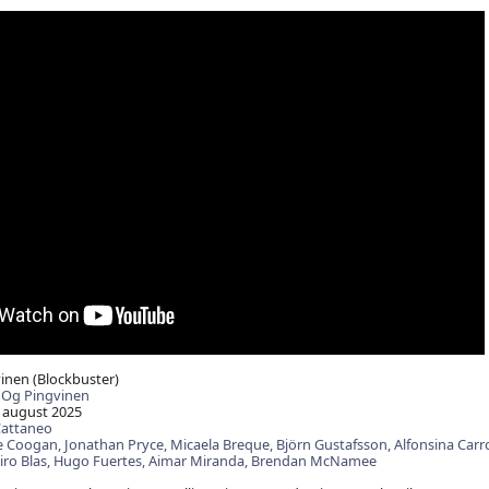
nen (Blockbuster)
 Og Pingvinen
 august 2025
Cattaneo
e Coogan,
Jonathan Pryce,
Micaela Breque,
Björn Gustafsson,
Alfonsina Carr
ro Blas,
Hugo Fuertes,
Aimar Miranda,
Brendan McNamee