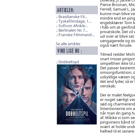
Pierce Brosnan, Mic
Ferrell, Samuel L. 
kunne man blive ved
Brasilianske Fil...
mindre end en ping
Tyskefilmdage, 1...
engelsklærer Tom Mic
Scificon Afvikle...
i håb om at genfin
Berlinalen Nr. 7...
privatskole. Det vil 
Franske Filmmand...
ud over at blive s
uengagerede og støj
Se alle artikler
også nært forude.
Tilmed redder Michel
snart trisser pingvi
Dobbeltspil
simpelthen ikke til 
Det passer bestemt 
omsorgsfunktion, der
uskyldige væsen og 
det end lyder, så 
venskab.
Der er malet feelgo
er noget særligt ve
sød og charmerende,
Intentionerne om a
når man én gang ha
af. Måske vi som see
pingvinens bånd til
svært at holde unde
helhed til et senere