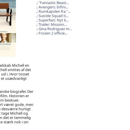
"Fantastic Beast...
Avengers: Infini...
Rumkapslen fra "...
Suicide Squad ti...
Superfast: Nyt k...
Trailer: Mission...
Gina Rodriguez m...
Frozen 2 officie...
elskab Michell en
hell smittes af det
 ud i. Hvor tosset
 et usædvanligt
anske biografer. Der
ilm. Historien er
om beskuer.
ert været gode, men
n desværre hurtigt
t tage Michell og
en det er temmelig
e stærk nok i sin