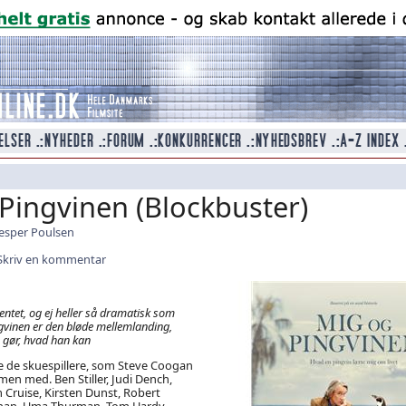
Pingvinen (Blockbuster)
esper Poulsen
Skriv en kommentar
entet, og ej heller så dramatisk som
ngvinen er den bløde mellemlanding,
 gør, hvad han kan
e de skuespillere, som Steve Coogan
men med. Ben Stiller, Judi Dench,
 Cruise, Kirsten Dunst, Robert
 Chan, Uma Thurman, Tom Hardy,