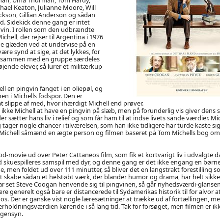
hael Keaton, Julianne Moore, Will
Jackson, Gillian Anderson og sådan
. Sidekick denne gang er intet
vin. I rollen som den udbrændte
hell, der rejser til Argentina i 1976
de glæden ved at undervise på en
være synd at sige, at det lykkes, for
at sammen med en gruppe særdeles
ende elever, så lurer et militærkup
l en pingvin fanget i en oliepøl, og
nen i Michells fodspor. Den er
at slippe af med, hvor ihærdigt Michell end prøver.
ikke Michell at have en pingvin på slæb, men på forunderlig vis giver dens s
 sætter hans liv i relief og som får ham til at indse livets sande værdier. Mic
tager nogle chancer i tilværelsen, som han ikke tidligere har turde kaste sig
er Michell såmænd en ægte person og filmen baseret på Tom Michells bog om
od-movie ud over Peter Cattaneos film, som fik et kortvarigt liv i udvalgte d
d skuespilleres samspil med dyr, og denne gang er det ikke engang en børnef
 men foldet ud over 111 minutter, så bliver det en langstrakt forestilling s
t skabe sådan et helstøbt værk, der blander humor og drama, har helt sikk
r set Steve Coogan henvende sig til pingvinen, så går nyhedsværdi-glanse
re generelt også bare er distancerede til Sydamerikas historik til for alvor a
 os. Der er ganske vist nogle læresætninger at trække ud af fortællingen, m
rholdningsværdien kørende i så lang tid. Tak for forsøget, men filmen er ikk
 gensyn.