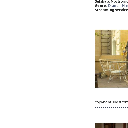
Selskab:
Nostromo P
Genre:
Drama
,
Hu
Streaming service
copyright: Nostro