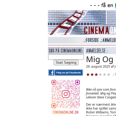
Mig Og 
29. august 2025 af
J
Ikke så sjov som forv
forventet. Mig og Pi
selvom Steve Coogan
Der er nærmest ikk
ikke har spillet sam
Robin Williams, Tom
Downey, Jr. Jackie