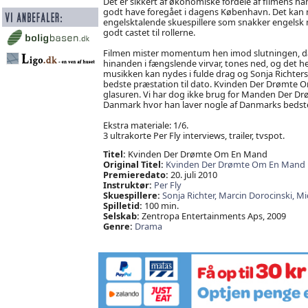
Det er sikkert af økonomiske fordele af filmens hand
godt have foregået i dagens København. Det kan n
engelsktalende skuespillere som snakker engelsk
godt castet til rollerne.
Filmen mister momentum hen imod slutningen, da 
hinanden i fængslende virvar, tones ned, og det he
musikken kan nydes i fulde drag og Sonja Richter
bedste præstation til dato. Kvinden Der Drømte O
glasuren. Vi har dog ikke brug for Manden Der Drø
Danmark hvor han laver nogle af Danmarks bedste
Ekstra materiale: 1/6.
3 ultrakorte Per Fly interviews, trailer, tvspot.
Titel:
Kvinden Der Drømte Om En Mand
Original Titel:
Kvinden Der Drømte Om En Mand
Premieredato:
20. juli 2010
Instruktør:
Per Fly
Skuespillere:
Sonja Richter,
Marcin Dorocinski,
Mi
Spilletid:
100 min.
Selskab:
Zentropa Entertainments Aps, 2009
Genre:
Drama