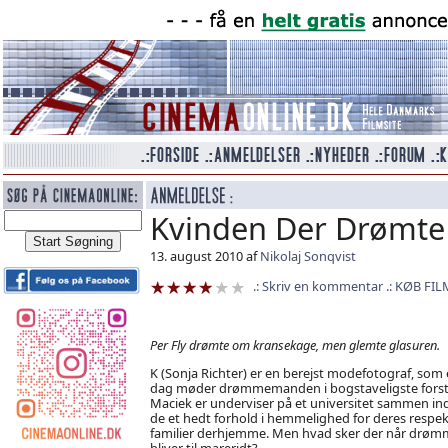
Kvinden Der Drømt
13. august 2010 af
Nikolaj Sonqvist
Skriv en kommentar
KØB FIL
Per Fly drømte om kransekage, men glemte glasuren.
K (Sonja Richter) er en berejst modefotograf, som
dag møder drømmemanden i bogstaveligste forst
Maciek er underviser på et universitet sammen in
de et hedt forhold i hemmelighed for deres respek
familier derhjemme. Men hvad sker der når drøm
bliver til mareridt?