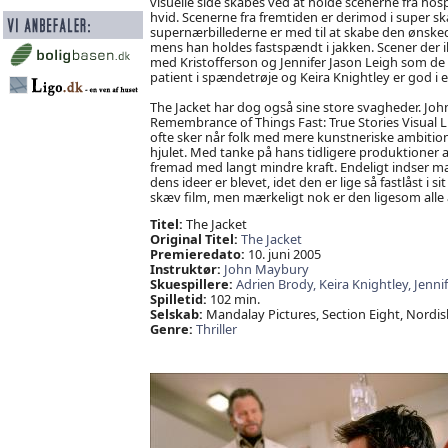
visuelle side skabes ved at holde scenerne fra hos
hvid. Scenerne fra fremtiden er derimod i super s
supernærbillederne er med til at skabe den ønsk
mens han holdes fastspændt i jakken. Scener der ik
med Kristofferson og Jennifer Jason Leigh som de
patient i spændetrøje og Keira Knightley er god i e
The Jacket har dog også sine store svagheder. John
Remembrance of Things Fast: True Stories Visual L
ofte sker når folk med mere kunstneriske ambitio
hjulet. Med tanke på hans tidligere produktioner 
fremad med langt mindre kraft. Endeligt indser man
dens ideer er blevet, idet den er lige så fastlåst
skæv film, men mærkeligt nok er den ligesom alle 
Titel:
The Jacket
Original Titel:
The Jacket
Premieredato:
10. juni 2005
Instruktør:
John Maybury
Skuespillere:
Adrien Brody,
Keira Knightley,
Jenni
Spilletid:
102 min.
Selskab:
Mandalay Pictures, Section Eight, Nordis
Genre:
Thriller