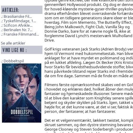
gennemført Hollywood produkt. Og dog er denne
for hoved-kløende mysterie-gyser-thriller-psykolo
drama efterhånden blevet overraskende fortærske
Brasilianske Fil...
som om en tidligere generations skøre ideer er bl
Tyskefilmdage, 1...
hverdag. Film som Memento, The Butterfly Effect,
Scificon Afvikle...
Being John Malkowich, Fight Club, Vanilla Sky og
Berlinalen Nr. 7...
Donnie Darko, bare for at nævne nogle få, ikke at
Franske Filmmand...
forglemme David Lynch’s mesterværk Mulholland
Drive.
Se alle artikler
Golf krigs veteranen Jack Starks (Adrien Brody) ve
hjem til Vermont med hukommelsestab. Han blive
anklaget for at have myrdet en politimand og indl
Dobbeltspil
på en lukket afdeling. Lægen Dr. Becker (Kris Kris
hvor Starks får bevidsthedsudvidende stoffer, bliver
hans påvirkede tilstand rejser Starks ind i fremtid
dø om fire dage. Sammen må de finde en måde at
Filmens første opmærksomhed skabes ved en Golf 
i hovedet og erklæres død, hvilket åbner den mul
fantasier og hjerneskadede illusioner. Senere møde
til at blive den karakter som Knightley senere spill
betjent og skyder skylden på Starks. Igen, takket
højde for, at det kunne være, at det vi ser, faktisk 
person, der fantaserer, at han fantaserer.
Det er et velgennemtænkt, lækkert twistet, komple
skruet sammen, og den dystre stemning bevares 
George Clooney og Steven Soderbergh i producents