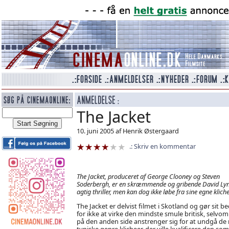
The Jacket
10. juni 2005 af Henrik Østergaard
Skriv en kommentar
The Jacket, produceret af George Clooney og Steven
Soderbergh, er en skræmmende og gribende David Ly
agtig thriller, men kan dog ikke løbe fra sine egne kliche
The Jacket er delvist filmet i Skotland og gør sit b
for ikke at virke den mindste smule britisk, selvo
på den anden side anstrenger sig for at undgå de
typiske genre klicheer, der ville kvalificere den som