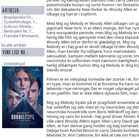
pessimistiske livssyn og sorte humor i en fantastis
om det dekadente New Yorker liv. Woody Allen er
tilbage og han er i topform.
Brasilianske Fil...
Tyskefilmdage, 1...
Med Mig og Melody er Woody Allen tilbage i sin g
Scificon Afvikle...
jagtmark New York. Vi er ellers mange, der har nyd
Berlinalen Nr. 7...
hans europæiske periode, men Mig og Melody er 
Franske Filmmand...
herlig lille film og gensynet med den mere klassis
Woody Allen stil er derfor et glædeligt et. Mig og
Se alle artikler
Melody er i høj grad et skridt tilbage til den Wood
Allen, man kender fra tidligere, hvor menneskets
seksualitet, kampen mellem kønnene og vores s
neurotiske liv udforskes med nænsom kærlighed 
Dobbeltspil
herlig afdæmpet humor. Mig og Melody er dog kryd
Davids ansvar.
Filmen er en veloplagt komedie der starter i et, for
en type, man er kommet til at forvente fra hans si
løbende i nye retninger. Der er noget udpræget j
er en julefilm. Det er ikke Allens dybeste film, men 
Mig og Melody byder på et pragtfuldt ensemble a
har udskiftet sig selv med en ny neurotiker, og de
neurotiske hovedrolle som Boris Yellnikoff og det g
timing og sans for komik i høj grad driver filmen. 
ville være Woody Allens egen. Men Larry David gør
Allen, at han denne gang holder sig bag kameraet,
Dejlige Evan Rachel Wood er Larry Davids kvindel
Melodie St. Ann Celestine, for ikke at tale om Patr