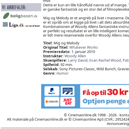
mor.
Dette er kun en lille håndfuld navne ud af mange. 
er ganske fantastisk og en stor del af filmoplevelsen
Mig og Melody er et angreb på livet i masserne. D
er et opråb om at kigge på livet i alt dets absurdi
Kombinationen af Woody Allens fantastiske instru
er perfekt og resultatet er en lille intelligent ko
er lidt mere reserverede overfor Woody Allens neur
Titel:
Mig og Melody
Original Titel:
Whatever Works
Premieredato:
1. januar 2010
Instruktør:
Woody Allen
Skuespillere:
Larry David,
Evan Rachel Wood,
Pat
Spilletid:
92 min.
Selskab:
Sony Pictures Classic, Wild Bunch, Gravi
Genre:
Humor
© Cinemaonline.dk 1998 - 2026 - kont
Alt materiale på Cinemaonline.dk er © Cinemaonline ApS (CVR.: 29524246)
Annoncering