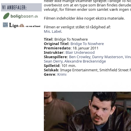
heller ikke mange vitaminer sprøjtet i Bridge To N
overbevist om at en type som Brian findes derude o
velvalgt, for filmen ender som samlet værk ingen st
Filmen indeholder ikke noget ekstra materiale.
Filmen er venligst stillet til rådgihed af:
Mis. Label
.
Titel:
Bridge To Nowhere
Original Titel:
Bridge To Nowhere
Premieredato:
18. januar 2011
Instruktør:
Blair Underwood
Skuespillere:
Ben Crowley,
Danny Masterson,
Vin
Sean Derry,
Alexandre Breckenridge
Spilletid:
101 min.
Selskab:
Image Entertainment, Smithfield Street 
Genre:
Krimi