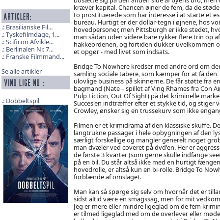
kræver kapital. Chancen øjner de fem, da de støder
to prostituerede som har interesse i at starte et es
bureau. Hurtigt er der dollar-tegn i øjnene, hos vo
Brasilianske Fil...
hovedpersoner, men Pittsburgh er ikke stedet, hv
Tyskefilmdage, 1...
man sådan uden videre bare rykker flere trin op af
Scificon Afvikle...
hakkeordenen, og fortiden dukker uvelkommen op
Berlinalen Nr. 7...
et opgør - med livet som indsats.
Franske Filmmand...
Bridge To Nowhere kredser med andre ord om de
Se alle artikler
samling sociale tabere, som kæmper for at få den
ulovlige business på skinnerne. De får støtte fra en
bagmand (Nate – spillet af Ving Rhames fra Con Air
Pulp Fiction, Out Of Sight) på det kriminelle marke
Dobbeltspil
Succes'en indtræffer efter et stykke tid, og stiger 
Crowley, ønsker sig en trussekurv som ikke engang
Filmen er et krimidrama af den klassiske skuffe. 
langtrukne passager i hele opbygningen af den ly
særligt forskellige og mangler generelt noget grobu
man dvæler ved coveret på dvd'en. Her er aggressiv
de første 3 kvarter (som gerne skulle indfange see
på en bil. Du står altså ikke med en hurtigt fæng
hovedrolle, er altså kun en bi-rolle. Bridge To Now
forblænde af omslaget.
Man kan så spørge sig selv om hvornår det er tillad
sidst altid være en smagssag, men for mit vedkommen
Jeg er mere eller mindre ligeglad om de fem kriminel
er tilmed ligeglad med om de overlever eller møder