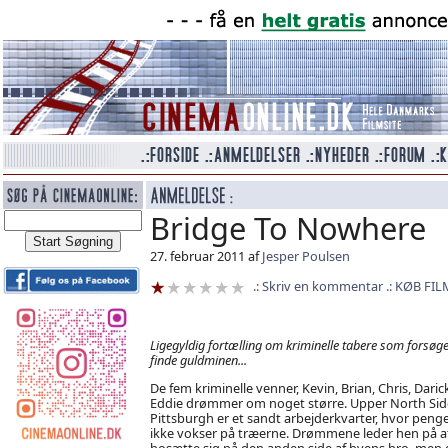
Bridge To Nowhere
27. februar 2011 af
Jesper Poulsen
Skriv en kommentar
KØB FIL
Ligegyldig fortælling om kriminelle tabere som forsøge
finde guldminen...
De fem kriminelle venner, Kevin, Brian, Chris, Daric
Eddie drømmer om noget større. Upper North Sid
Pittsburgh er et sandt arbejderkvarter, hvor peng
ikke vokser på træerne. Drømmene leder hen på a
bosætte sig på den anden side af byens bro, men 