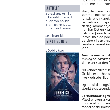
premiere i start N
Niko, det flyvende s
Brasilianske Fil...
sammen med sin far,
Tyskefilmdage, 1...
rensdyrene i Kaneko
Scificon Afvikle...
tænkelige krumspr
Berlinalen Nr. 7...
en dag kommer hjem 
Franske Filmmand...
hun har fået en kæ
halvbror, Jonni. Nik
Se alle artikler
“bror”, men da Jonn
bortført til den vr
familiesammenførin
Jonni.
Dobbeltspil
Familieværdier på
Niko og de Flyvende 
skulle lære, at den
Nu vender Niko tilb
får, ikke er en, ha
nye klodsede lillebr
Og der skal da også
stærkt svagtseende 
Børnehumor og v
Niko 2
er overraske
undgår alt for mang
moderne skilsmissef