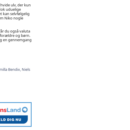
hvide ulv, der kun
lok uduelige
 kan selvfølgelig
om Niko nogle
 får du også valuta
 forældre og børn.
g og en gennemgang
milla Bendix,
Niels