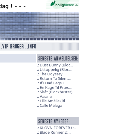
Dust Bunny (Bloc...
Ustoppelig (Bloc...
The Odyssey
Return To Silent...
If I Had Legs I’...
En Kage Til Præs...
Sirât (Blockbuster)
Vaiana
Lille Amélie (Bl...
Calle Málaga
KLOVN FOREVER tr...
Blade Runner 2: ...