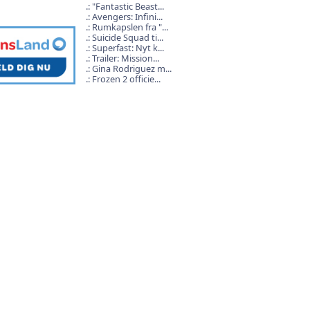
"Fantastic Beast...
Avengers: Infini...
Rumkapslen fra "...
Suicide Squad ti...
Superfast: Nyt k...
Trailer: Mission...
Gina Rodriguez m...
Frozen 2 officie...