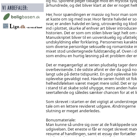
og nu. Sporene peger tilbage mod en mystisk sydpo
århundrede, og det bliver klart at der er noget hel
Her, hvor spændingen er massiv og hvor man som 
at kaste om sig med svar. Hvor første halvdel er 
svar, er anden halvdel en lang, utroværdig og klods
ind i plottet, skurke af enhver art bliver introduce
historien. Det er som om stilen bliver lagt helt om 
Manuskriptet bliver til en uoverskuelig og ufattel
undskyldning eller forklaring. Personernes karak
som diverse personlige seksuelle og romantiske intri
mixet stod undertegnede fuldstændig af. Oven i de
som endnu en hurtig løsning på et problem der er 
Det er møgærgerligt at serien pludselig tager denn
overbevisende. I de sidste afsnit er der da også n
langt ude på dette tidspunkt. En god oplevelse bl
oplevelse gevaldigt ned. Havde serien holdt sit fok
helhedsfølelsen været meget mere solid. Det er syn
i stand til at skabe solid uhygge, mens anden hal
seertallende og således sænker chancen for at et l
Som skrevet i starten er det vigtigt at understrege f
tale om en lettere revideret udgave. Ændringerne 
slutning er meget anderledes.
Bonusmateriale:
Man kunne så undre sig over at de fraklippede sce
udgivelsen. Det eneste vi får er noget skrevet mater
resume af handlingen, samt et essay der fortæller 