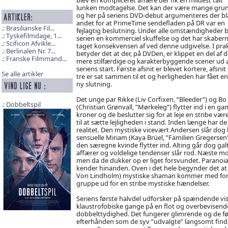
lunken modtagelse. Det kan der være mange grund
og her på seriens DVD-debut argumenteres der b
andet for at PrimeTime sendefladen på DR var en
Brasilianske Fil...
fejlagtig beslutning. Under alle omstændigheder b
Tyskefilmdage, 1...
serien en kommerciel skuffelse og det har skaber
Scificon Afvikle...
taget konsekvensen af ved denne udgivelse. I prak
Berlinalen Nr. 7...
betyder det at der, på DVDen, er klippet en del af d
Franske Filmmand...
mere stilfærdige og karakterbyggende scener ud 
seriens start. Første afsnit er blevet kortere, afsnit
Se alle artikler
tre er sat sammen til et og herligheden har fået en
ny slutning.
Det unge par Rikke (Liv Corfixen, ”Bleeder”) og Bo
Dobbeltspil
(Christian Grønvall, ”Mørkeleg”) flytter ind i en 
kroner og de beslutter sig for at leje en stribe væ
til at sætte lejligheden i stand. Inden længe har 
realitet. Den mystiske vicevært Andersen slår dog b
sensuelle Miriam (Kaya Brüel, ”Familien Gregersen”),
den særegne kvinde flytter ind. Alting går dog gal
affærer og voldelige tendenser slår rod. Næste morg
men da de dukker op er liget forsvundet. Paranoia 
kender hinanden. Oven i det hele begynder det at 
Von Lindholm) mystiske shaman kommer med forklæ
gruppe ud for en stribe mystiske hændelser.
Seriens første halvdel udforsker på spændende vi
klaustrofobiske gange på en flot og overbevisen
dobbelttydighed. Det fungerer glimrende og de f
efterhånden som de syv ”udvalgte” langsomt finder