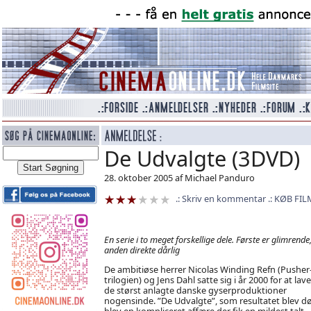
De Udvalgte (3DVD)
28. oktober 2005 af Michael Panduro
Skriv en kommentar
KØB FIL
En serie i to meget forskellige dele. Første er glimrende
anden direkte dårlig
De ambitiøse herrer Nicolas Winding Refn (Pusher
trilogien) og Jens Dahl satte sig i år 2000 for at lave
de størst anlagte danske gyserproduktioner
nogensinde. ”De Udvalgte”, som resultatet blev dø
blev en kompliceret affære der fik en mildest talt