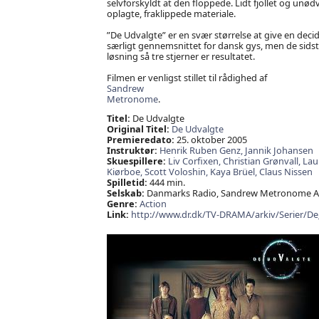
selvforskyldt at den floppede. Lidt fjollet og unød
oplagte, fraklippede materiale.
”De Udvalgte” er en svær størrelse at give en decid
særligt gennemsnittet for dansk gys, men de sidst
løsning så tre stjerner er resultatet.
Filmen er venligst stillet til rådighed af
Sandrew
Metronome
.
Titel:
De Udvalgte
Original Titel:
De Udvalgte
Premieredato:
25. oktober 2005
Instruktør:
Henrik Ruben Genz,
Jannik Johansen
Skuespillere:
Liv Corfixen,
Christian Grønvall,
Lau
Kiørboe,
Scott Voloshin,
Kaya Brüel,
Claus Nissen
Spilletid:
444 min.
Selskab:
Danmarks Radio, Sandrew Metronome A/
Genre:
Action
Link:
http://www.dr.dk/TV-DRAMA/arkiv/Serier/De