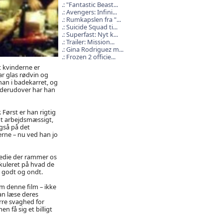
"Fantastic Beast...
Avengers: Infini...
Rumkapslen fra "...
Suicide Squad ti...
Superfast: Nyt k...
Trailer: Mission...
Gina Rodriguez m...
Frozen 2 officie...
t kvinderne er
ar glas rødvin og
an i badekarret, og
n derudover har han
 Først er han rigtig
nt arbejdsmæssigt,
gså på det
erne – nu ved han jo
medie der rammer os
kuleret på hvad de
e godt og ondt.
om denne film – ikke
an læse deres
rre svaghed for
 få sig et billigt