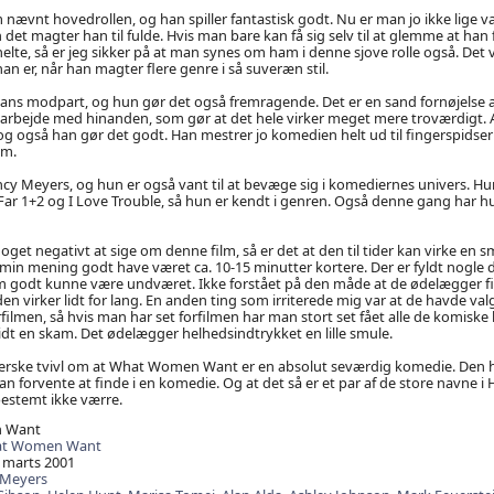
nævnt hovedrollen, og han spiller fantastisk godt. Nu er man jo ikke lige van
det magter han til fulde. Hvis man bare kan få sig selv til at glemme at han f
helte, så er jeg sikker på at man synes om ham i denne sjove rolle også. Det v
han er, når han magter flere genre i så suveræn stil.
hans modpart, og hun gør det også fremragende. Det er en sand fornøjelse 
marbejde med hinanden, som gør at det hele virker meget mere troværdigt. A
g også han gør det godt. Han mestrer jo komedien helt ud til fingerspidser
lm.
cy Meyers, og hun er også vant til at bevæge sig i komediernes univers. Hun
Far 1+2 og I Love Trouble, så hun er kendt i genren. Også denne gang har h
noget negativt at sige om denne film, så er det at den til tider kan virke en 
min mening godt have været ca. 10-15 minutter kortere. Der er fyldt nogle 
 godt kunne være undværet. Ikke forstået på den måde at de ødelægger f
en virker lidt for lang. En anden ting som irriterede mig var at de havde valgt
orfilmen, så hvis man har set forfilmen har man stort set fået alle de komisk
lidt en skam. Det ødelægger helhedsindtrykket en lille smule.
herske tvivl om at What Women Want er en absolut seværdig komedie. Den ha
n forvente at finde i en komedie. Og at det så er et par af de store navne i
bestemt ikke værre.
 Want
t Women Want
 marts 2001
Meyers