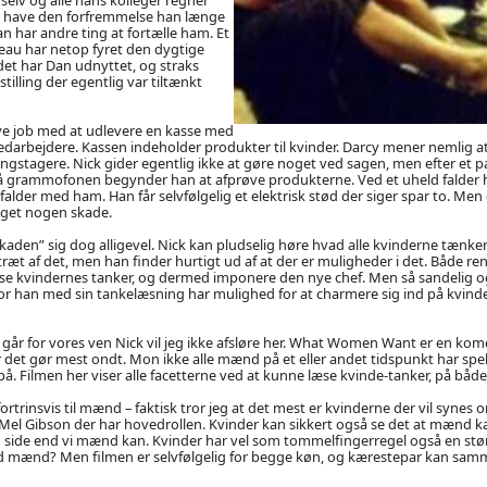
l have den forfremmelse han længe
an har andre ting at fortælle ham. Et
au har netop fyret den dygtige
et har Dan udnyttet, og straks
stilling der egentlig var tiltænkt
ye job med at udlevere en kasse med
medarbejdere. Kassen indeholder produkter til kvinder. Darcy mener nemlig a
ngstagere. Nick gider egentlig ikke at gøre noget ved sagen, men efter et p
på grammofonen begynder han at afprøve produkterne. Ved et uheld falder h
falder med ham. Han får selvfølgelig et elektrisk stød der siger spar to. Me
aget nogen skade.
kaden” sig dog alligevel. Nick kan pludselig høre hvad alle kvinderne tænker.
t af det, men han finder hurtigt ud af at der er muligheder i det. Både re
se kvindernes tanker, og dermed imponere den nye chef. Men så sandelig o
or han med sin tankelæsning har mulighed for at charmere sig ind på kvind
går for vores ven Nick vil jeg ikke afsløre her. What Women Want er en ko
det gør mest ondt. Mon ikke alle mænd på et eller andet tidspunkt har spe
å. Filmen her viser alle facetterne ved at kunne læse kvinde-tanker, på båd
ortrinsvis til mænd – faktisk tror jeg at det mest er kvinderne der vil synes 
 Mel Gibson der har hovedrollen. Kvinder kan sikkert også se det at mænd k
n side end vi mænd kan. Kvinder har vel som tommelfingerregel også en stø
 mænd? Men filmen er selvfølgelig for begge køn, og kærestepar kan sammen