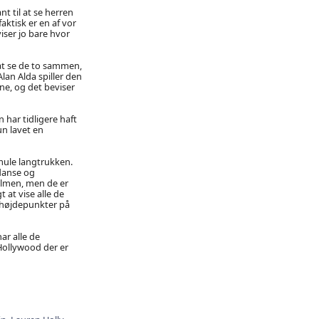
t til at se herren
aktisk er en af vor
iser jo bare hvor
at se de to sammen,
lan Alda spiller den
ne, og det beviser
 har tidligere haft
un lavet en
smule langtrukken.
danse og
ilmen, men de er
 at vise alle de
e højdepunkter på
r alle de
 Hollywood der er