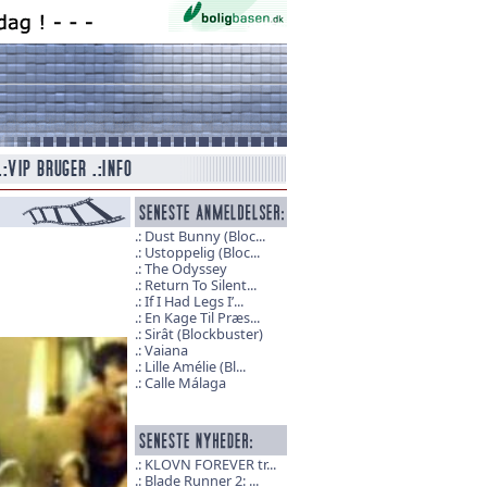
Dust Bunny (Bloc...
Ustoppelig (Bloc...
The Odyssey
Return To Silent...
If I Had Legs I’...
En Kage Til Præs...
Sirât (Blockbuster)
Vaiana
Lille Amélie (Bl...
Calle Málaga
KLOVN FOREVER tr...
Blade Runner 2: ...