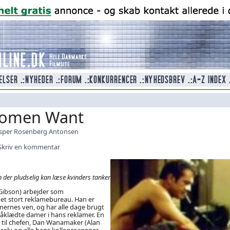
omen Want
sper Rosenberg Antonsen
Skriv en kommentar
der pludselig kan læse kvinders tanker
 Gibson) arbejder som
et stort reklamebureau. Han er
amernes ven, og har alle dage brugt
påklædte damer i hans reklamer. En
 til chefen, Dan Wanamaker (Alan
selv og alle hans kolleger regner