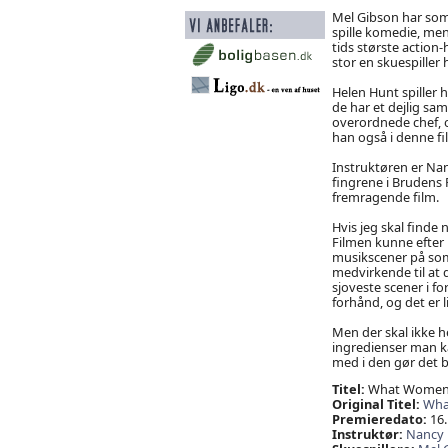
Mel Gibson har som 
spille komedie, men 
tids største action-
stor en skuespiller 
Helen Hunt spiller 
de har et dejlig sa
overordnede chef, o
han også i denne fi
Instruktøren er Nan
fingrene i Brudens 
fremragende film.
Hvis jeg skal finde 
Filmen kunne efter 
musikscener på som
medvirkende til at d
sjoveste scener i f
forhånd, og det er 
Men der skal ikke 
ingredienser man ka
med i den gør det 
Titel:
What Women
Original Titel:
Wha
Premieredato:
16.
Instruktør:
Nancy 