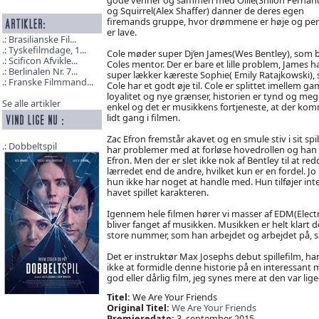
og Squirrel(Alex Shaffer) danner de deres egen
firemands gruppe, hvor drømmene er høje og pe
er lave.
Brasilianske Fil...
Tyskefilmdage, 1...
Cole møder super Dj’en James(Wes Bentley), som b
Scificon Afvikle...
Coles mentor. Der er bare et lille problem, James h
Berlinalen Nr. 7...
super lækker kæreste Sophie( Emily Ratajkowski),
Franske Filmmand...
Cole har et godt øje til. Cole er splittet imellem g
loyalitet og nye grænser, historien er tynd og meg
Se alle artikler
enkel og det er musikkens fortjeneste, at der ko
lidt gang i filmen.
Zac Efron fremstår akavet og en smule stiv i sit spi
Dobbeltspil
har problemer med at forløse hovedrollen og han bl
Efron. Men der er slet ikke nok af Bentley til at re
lærredet end de andre, hvilket kun er en fordel. Jo 
hun ikke har noget at handle med. Hun tilføjer int
havet spillet karakteren.
Igennem hele filmen hører vi masser af EDM(Electr
bliver fanget af musikken. Musikken er helt klart d
store nummer, som han arbejdet og arbejdet på, så
Det er instruktør Max Josephs debut spillefilm, han
ikke at formidle denne historie på en interessant 
god eller dårlig film, jeg synes mere at den var lige
Titel:
We Are Your Friends
Original Titel:
We Are Your Friends
Premieredato:
3. september 2015