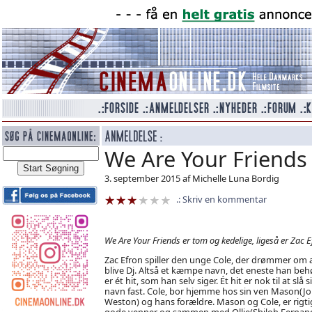
We Are Your Friends
3. september 2015 af Michelle Luna Bordig
Skriv en kommentar
We Are Your Friends er tom og kedelige, ligeså er Zac E
Zac Efron spiller den unge Cole, der drømmer om 
blive Dj. Altså et kæmpe navn, det eneste han beh
er ét hit, som han selv siger. Ét hit er nok til at slå si
navn fast. Cole, bor hjemme hos sin ven Mason(J
Weston) og hans forældre. Mason og Cole, er rigti
gode venner og sammen med Ollie(Shiloh Fernan