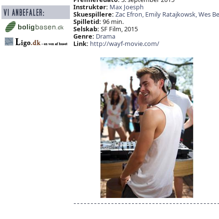
Instruktør:
Max Joesph
Skuespillere:
Zac Efron,
Emily Ratajkowsk,
Wes Be
Spilletid:
96 min.
Selskab:
SF Film, 2015
Genre:
Drama
Link:
http://wayf-movie.com/