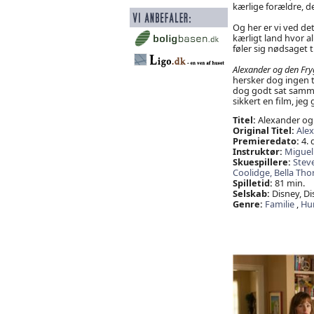
kærlige forældre, d
Og her er vi ved de
kærligt land hvor al
føler sig nødsaget t
Alexander og den Fryg
hersker dog ingen tv
dog godt sat sammen
sikkert en film, jeg
Titel:
Alexander og d
Original Titel:
Alex
Premieredato:
4. 
Instruktør:
Miguel
Skuespillere:
Steve
Coolidge,
Bella Tho
Spilletid:
81 min.
Selskab:
Disney, Di
Genre:
Familie
,
Hu