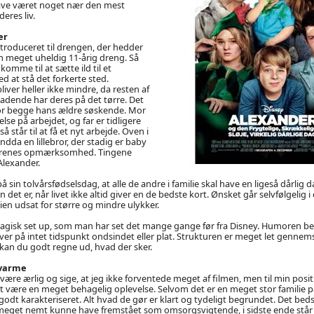
have været noget nær den mest
eres liv.
er
ntroduceret til drengen, der hedder
n meget uheldig 11-årig dreng. Så
komme til at sætte ild til et
ed at stå det forkerte sted.
iver heller ikke mindre, da resten af
eladende har deres på det tørre. Det
for begge hans ældre søskende. Mor
else på arbejdet, og far er tidligere
å står til at få et nyt arbejde. Oven i
dda en lillebror, der stadig er baby
ldrenes opmærksomhed. Tingene
Alexander.
 sin tolvårsfødselsdag, at alle de andre i familie skal have en ligeså dårlig
et er, når livet ikke altid giver en de bedste kort. Ønsket går selvfølgelig i
lien udsat for større og mindre ulykker.
magisk set up, som man har set det mange gange før fra Disney. Humoren b
iver på intet tidspunkt ondsindet eller plat. Strukturen er meget let gennem
r, kan du godt regne ud, hvad der sker.
 varme
være ærlig og sige, at jeg ikke forventede meget af filmen, men til min posit
 være en meget behagelig oplevelse. Selvom det er en meget stor familie på 
dt karakteriseret. Alt hvad de gør er klart og tydeligt begrundet. Det bedst
 meget nemt kunne have fremstået som omsorgsvigtende, i sidste ende står