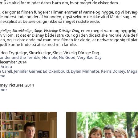
er ikke altid for mindet deres børn om, hvor meget de elsker dem.
t, der gør at filmen fungerer. Filmen emmer af varme og hygge, og vi bevæger
le inderst inde holder af hinanden, også selvom de ikke altid får det sagt. At 
il eksplicit at belære os, gør ikke så meget i sidste ende.
telige, Skrækkelige, Sløje, Virkelige Dårlige Dag
, er en meget varm og hyggelig f
ivl om, at det er Disney både i struktur og i den didaktiske morale. Alle de f
, og i sidste ende må man rose filmen for aldrig, at nedværdige sig til plath
 godt kunne finde på at se med min familie.
en Frygtelige, Skrækkelige, Sløje, Virkelig Dårlige Dag
ander and the Terrible, Horrible, No Good, Very Bad Day
december 2014
 Arteta
 Carell,
Jennifer Garner,
Ed Oxenbould,
Dylan Minnette,
Kerris Dorsey,
Megan
rne
sney Pictures, 2014
mor