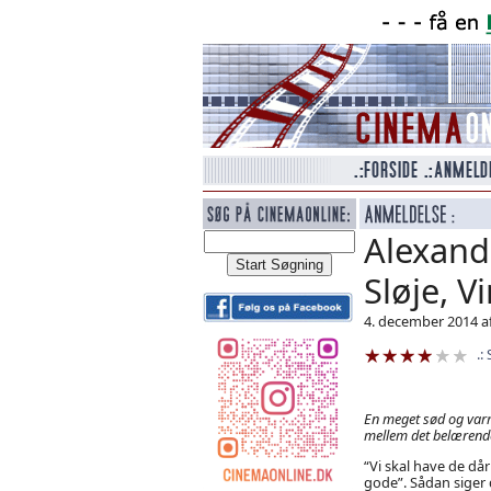
Alexand
Sløje, V
4. december 2014 a
En meget sød og varm
mellem det belærende
“Vi skal have de då
gode”. Sådan siger d