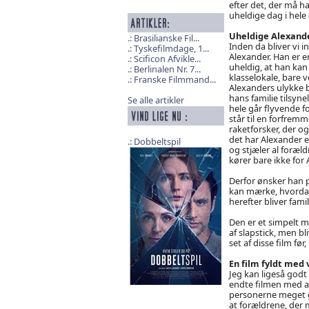
efter det, der må 
uheldige dag i hele d
Uheldige Alexand
Brasilianske Fil...
Inden da bliver vi i
Tyskefilmdage, 1...
Alexander. Han er e
Scificon Afvikle...
uheldig, at han kan 
Berlinalen Nr. 7...
klasselokale, bare v
Franske Filmmand...
Alexanders ulykke bl
hans familie tilsyn
Se alle artikler
hele går flyvende 
står til en forfremm
raketforsker, der ogs
det har Alexander en
Dobbeltspil
og stjæler al foræ
kører bare ikke for 
Derfor ønsker han på
kan mærke, hvordan d
herefter bliver fami
Den er et simpelt 
af slapstick, men bl
set af disse film fø
En film fyldt med
Jeg kan ligeså godt 
endte filmen med at
personerne meget go
at forældrene, der