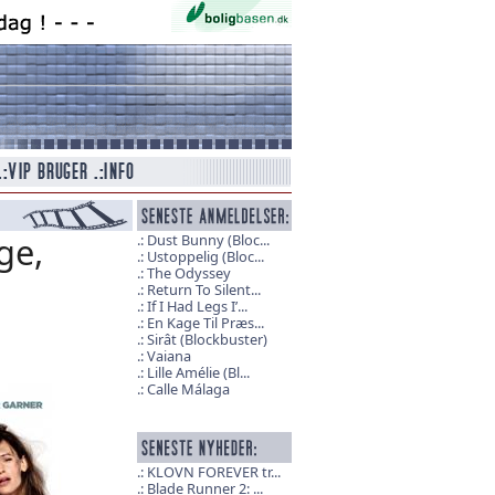
ge,
Dust Bunny (Bloc...
Ustoppelig (Bloc...
The Odyssey
Return To Silent...
If I Had Legs I’...
En Kage Til Præs...
Sirât (Blockbuster)
Vaiana
Lille Amélie (Bl...
Calle Málaga
KLOVN FOREVER tr...
Blade Runner 2: ...