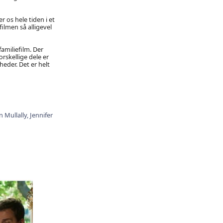
 os hele tiden i et
filmen så alligevel
amiliefilm. Der
orskellige dele er
eder. Det er helt
 Mullally,
Jennifer