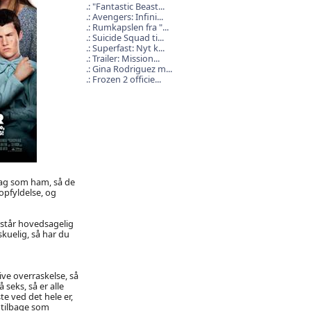
"Fantastic Beast...
Avengers: Infini...
Rumkapslen fra "...
Suicide Squad ti...
Superfast: Nyt k...
Trailer: Mission...
Gina Rodriguez m...
Frozen 2 officie...
 dag som ham, så de
 opfyldelse, og
estår hovedsagelig
skuelig, så har du
ive overraskelse, så
seks, så er alle
e ved det hele er,
 tilbage som