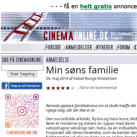
Min søns familie
29. maj 2014 af Sidsel Runge Kristensen
Skriv en kommentar
Rørende japansk familiedrama om at skulle træffe det
rigtige valg, når der ikke er et.
Den succesfulde arkitekt, Ryota og hans kone, Mid
fører et moderne og stilrent liv i Japan med deres
velopdragne seksårige søn, Keita, da en indkaldels
hospitalet slår deres tilværelse, som de kender den
fuldstændigt ud af kurs: Keita og en anden dreng 