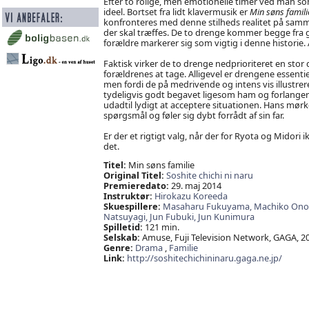
Efter to rolige, men emotionelle timer ved man so
ideel. Bortset fra lidt klavermusik er
Min søns famili
konfronteres med denne stilheds realitet på samm
der skal træffes. De to drenge kommer begge fra g
forældre markerer sig som vigtig i denne historie. A
Faktisk virker de to drenge nedprioriteret en stor 
forældrenes at tage. Alligevel er drengene essentie
men fordi de på medrivende og intens vis illustrer
tydeligvis godt begavet ligesom ham og forlanger 
udadtil lydigt at acceptere situationen. Hans mørke
spørgsmål og føler sig dybt forrådt af sin far.
Er der et rigtigt valg, når der for Ryota og Midori
det.
Titel:
Min søns familie
Original Titel:
Soshite chichi ni naru
Premieredato:
29. maj 2014
Instruktør:
Hirokazu Koreeda
Skuespillere:
Masaharu Fukuyama,
Machiko Ono
Natsuyagi,
Jun Fubuki,
Jun Kunimura
Spilletid:
121 min.
Selskab:
Amuse, Fuji Television Network, GAGA, 2
Genre:
Drama
,
Familie
Link:
http://soshitechichininaru.gaga.ne.jp/