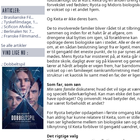
forvekslet ved fødslen; Ryota og Midoris biologisk
er vokset op i et andet hjem.
Brasilianske Fil...
Og Keita er ikke deres barn.
Tyskefilmdage, 1...
Scificon Afvikle...
De to involverede familier bliver rådet til at tilbring
Berlinalen Nr. 7...
sammen og inden for et halvt år at afgøre, om
Franske Filmmand...
drengene skal byttes om igen, så forældrene kan
opdrage deres biologiske søn i stedet. Alle er de e
Se alle artikler
om, at en sådan beslutning langt fra er ligetil, men
er til gengæld det eneste punkt, de to par synes a
mødes. Mens Ryota har insisteret på, at Keita går 
bedste skole, dagligt øver sig på klaveret og gener
Dobbeltspil
lærer at hårdt arbejde er vejen frem, har barndom
vokset op i en familieejet isenkramforretning med
struktur i et kaotisk liv samt med en far, der er li
Som far, som søn
Min søns familie
diskuterer, hvad det vil sige at væ
og specielt faderkærlighed. Kan man elske det bar
have opdraget? Og omvendt: Hvad betyder det, når
har været forbeholdt et andet?
For Ryota betyder opdagelsen i første omgang klarg
han aldrig har kunne relatere til Keita, som er still
Han ser lighederne mellem sin biologiske søn og d
tilknytning til Keita forbliver til gengæld uændret
Det rigtige valg