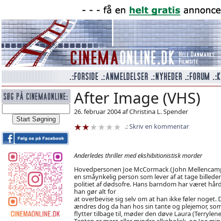
After Image (VHS)
26. februar 2004 af Christina L. Spender
Skriv en kommentar
Anderledes thriller med ekshibitionistisk morder
Hovedpersonen Joe McCormack (John Mellencamp
en småynkelig person som lever af at tage billeder
politiet af dødsofre. Hans barndom har været hård
han gør alt for
at overbevise sig selv om at han ikke føler noget. 
ændres dog da han hos sin tante og plejemor, so
flytter tilbage til, møder den døve Laura (Terrylene
Tanten er mere eller mindre alkoholisk, og Joe mi