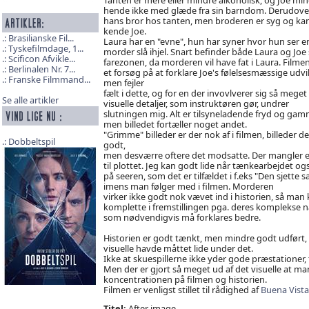
hende ikke med glæde fra sin barndom. Derudove
hans bror hos tanten, men broderen er syg og kan
kende Joe.
Brasilianske Fil...
Laura har en "evne", hun har syner hvor hun ser e
Tyskefilmdage, 1...
morder slå ihjel. Snart befinder både Laura og Joe s
Scificon Afvikle...
farezonen, da morderen vil have fat i Laura. Filme
Berlinalen Nr. 7...
et forsøg på at forklare Joe's følelsesmæssige udvi
Franske Filmmand...
men fejler
fælt i dette, og for en der invovlverer sig så meget 
Se alle artikler
visuelle detaljer, som instruktøren gør, undrer
slutningen mig. Alt er tilsyneladende fryd og ga
men billedet fortæller noget andet.
"Grimme" billeder er der nok af i filmen, billeder d
Dobbeltspil
godt,
men desværre oftere det modsatte. Der mangler e
til plottet. Jeg kan godt lide når tænkearbejdet ogs
på seeren, som det er tilfældet i f.eks "Den sjette
imens man følger med i filmen. Morderen
virker ikke godt nok vævet ind i historien, så man 
komplette i fremstillingen pga. deres komplekse n
som nødvendigvis må forklares bedre.
Historien er godt tænkt, men mindre godt udført, 
visuelle havde måttet lide under det.
Ikke at skuespillerne ikke yder gode præstationer, 
Men der er gjort så meget ud af det visuelle at man
koncentrationen på filmen og historien.
Filmen er venligst stillet til rådighed af
Buena Vist
Titel:
After image