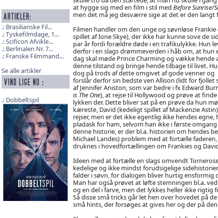
at hygge sig med en film i stil med
Before Sunrise/S
men det må jeg desværre sige at det er den langt f
Brasilianske Fil...
Filmen handler om den unge og søvnløse Frankie 
Tyskefilmdage, 1...
spillet af Ione Skye), der ikke har kunne sove de si
Scificon Afvikle...
par år fordi forældre døde i en trafikulykke. Hun le
Berlinalen Nr. 7...
derfor i en slags drømmeverden i håb om, at hun 
Franske Filmmand...
dag skal møde Prince Charming og vække hende 
denne tilstand og bringe hende tilbage til livet. Hu
Se alle artikler
dog på trods af dette omgivet af gode venner og
forslår derfor sin bedste ven Allison (lidt for fjollet s
af Jennifer Aniston, som var bedre i fx Edward Bur
is The One
), at rejse til Hollywood og prøve at finde
Dobbeltspil
lykken der. Dette bliver sat på en prøve da hun m
kæreste, David (kedeligt spillet af Mackenzie Asti
rejser, men er det ikke egentlig ikke hendes egne,
pladask for ham, selvom han ikke i første omgang 
denne historie, er der bl.a. historien om hendes be
Michael Landes) problem med at fortælle faderen, 
druknes i hovedfortællingen om Frankies og Davids
Ideen med at fortælle en slags omvendt Tornerose his
kedelige og ikke mindst forudsigelige sidehistori
falder i søvn, for dialogen bliver hurtig ensformi
Man har også prøvet at løfte stemningen bl.a. ved 
og en del i farve, men det lykkes heller ikke rigtig f
Så disse små tricks går let hen over hovedet på d
små hints, der forsøges at gives her og der på de