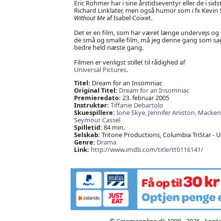
Eric Rohmer har i sine årstidseventyr eller de i s
Richard Linklater, men også humor som i fx Kevin
Without Me
af Isabel Coixet.
Det er en film, som har været længe undervejs og
de små og smalle film, må jeg denne gang som sa
bedre held næste gang.
Filmen er venligst stillet til rådighed af
Universal Pictures
.
Titel:
Dream for an Insomniac
Original Titel:
Dream for an Insomniac
Premieredato:
23. februar 2005
Instruktør:
Tiffanie Debartolo
Skuespillere:
Ione Skye,
Jennifer Aniston,
Mackenz
Seymour Cassel
Spilletid:
84 min.
Selskab:
Tritone Productions, Columbia TriStar - U
Genre:
Drama
Link:
http://www.imdb.com/title/tt0116141/
© Cinemaonline.dk 1998 - 2026 - kont