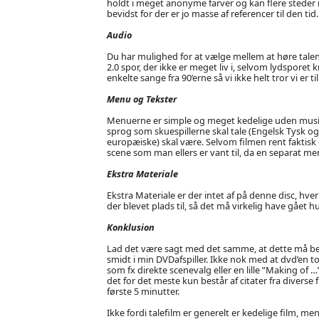
holdt i meget anonyme farver og kan flere steder i
bevidst for der er jo masse af referencer til den ti
Audio
Du har mulighed for at vælge mellem at høre talen 
2.0 spor, der ikke er meget liv i, selvom lydspore
enkelte sange fra 90’erne så vi ikke helt tror vi er ti
Menu og Tekster
Menuerne er simple og meget kedelige uden musik o
sprog som skuespillerne skal tale (Engelsk Tysk og 
europæiske) skal være. Selvom filmen rent faktisk 
scene som man ellers er vant til, da en separat men
Ekstra Materiale
Ekstra Materiale er der intet af på denne disc, hverk
der blevet plads til, så det må virkelig have gået 
Konklusion
Lad det være sagt med det samme, at dette må be
smidt i min DVDafspiller. Ikke nok med at dvd’en tot
som fx direkte scenevalg eller en lille ”Making of
det for det meste kun består af citater fra diverse f
første 5 minutter.
Ikke fordi talefilm er generelt er kedelige film, me