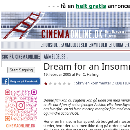
Dream for an Insom
19. februar 2005 af Per C. Halling
Skriv en kommentar
KØB FIL
Denne film kan du sagtens kan gå uden om med mindr
er die hard fan af enten Jennifer Aniston eller Ione Sky
om hvorfor i en tid hvor vi netop mangler film med mer
og mindre action/CGI.
Her er en film, som har sparet på budgettet næste
steder, hvor der kan, men ikke dog på ordene, så
skulle tro da den startede, at man nu skulle i gan