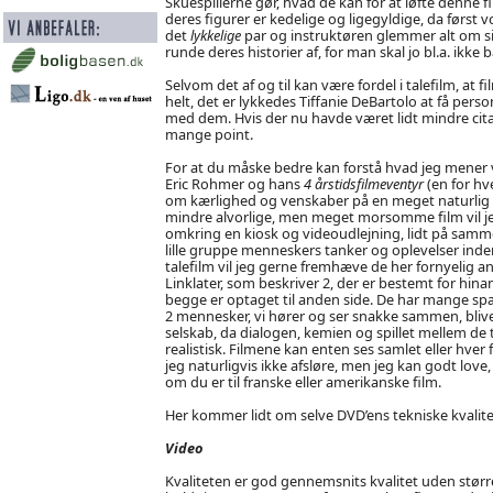
Skuespillerne gør, hvad de kan for at løfte denne 
deres figurer er kedelige og ligegyldige, da først 
det
lykkelige
par og instruktøren glemmer alt om sin
runde deres historier af, for man skal jo bl.a. ikk
Selvom det af og til kan være fordel i talefilm, at 
helt, det er lykkedes Tiffanie DeBartolo at få perso
med dem. Hvis der nu havde været lidt mindre cit
mange point.
For at du måske bedre kan forstå hvad jeg mener vi
Eric Rohmer og hans
4 årstidsfilmeventyr
(en for hv
om kærlighed og venskaber på en meget naturlig o
mindre alvorlige, men meget morsomme film vil j
omkring en kiosk og videoudlejning, lidt på samm
lille gruppe menneskers tanker og oplevelser inden
talefilm vil jeg gerne fremhæve de her fornyelig 
Linklater, som beskriver 2, der er bestemt for hina
begge er optaget til anden side. De har mange spæ
2 mennesker, vi hører og ser snakke sammen, bliver 
selskab, da dialogen, kemien og spillet mellem de
realistisk. Filmene kan enten ses samlet eller hver
jeg naturligvis ikke afsløre, men jeg kan godt love,
om du er til franske eller amerikanske film.
Her kommer lidt om selve DVD’ens tekniske kvalite
Video
Kvaliteten er god gennemsnits kvalitet uden større