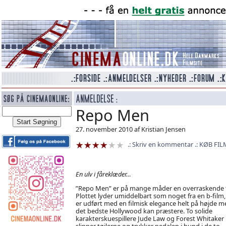
Repo Men
27. november 2010 af Kristian Jensen
Skriv en kommentar
KØB FIL
En ulv i fåreklæder…
”Repo Men” er på mange måder en overraskende f
Plottet lyder umiddelbart som noget fra en b-film
er udført med en filmisk elegance helt på højde m
det bedste Hollywood kan præstere. To solide
karakterskuespillere Jude Law og Forest Whitaker
slipper tøjlerne og trykker pedalen i bund i de to