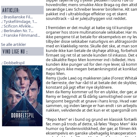
hovedroller, mens smukke Alice Braga og den altid
seværdige Liev Schreiber leverer birollerne. Alt 
pakket ind i ultrablodige effekter og et skønt
Brasilianske Fil...
soundtrack – så er jule(u)hyggen vist reddet.
Tyskefilmdage, 1...
Scificon Afvikle...
I fremtiden er det muligt at købe sig til kunstige
Berlinalen Nr. 7...
organer hos store multinationale selskaber. Har 
Franske Filmmand...
ikke pengene til at betale for eksempelvis en ny lev
tilbyder disse selskaber naturligvis en afdragsord
Se alle artikler
med en klækkelig rente. Skulle det ske, at man so
kunde ikke kan betale de skyhøje afdrag, forbehol
firmaet sig ret til at sende kunden til inkasso. Det 
de såkaldte Repo Men kommer ind i billedet. Hvis
Dobbeltspil
kunden ikke punger ud for den nye lever, så komm
naturligvis ikke megen betænkningstid at konklude
Repo Men.
Remy (Jude Law) og makkeren Jake (Forest Whitak
de færreste, der har råd til at betale det de skylder
konstant på jagt efter nye skyldnere.
Men da Remy kommer ud for en ulykke, der gør, at
Remy er begyndt at få dårlig samvittighed over sin
langsomt begyndt at gnave i hans krop. Hvad værr
sammen, og inden længe er han endt i sin arbejds
nakken, velvidende at det kun er et spørgsmål om
”Repo Men” er i bund og grund en klassisk fortæll
før, men på trods af dette, så føles ”Repo Men” ikk
humor og fandenivoldskhed, der gør, at filmen ikk
eksempelvis en ganske ubehagelig knæoperation udf