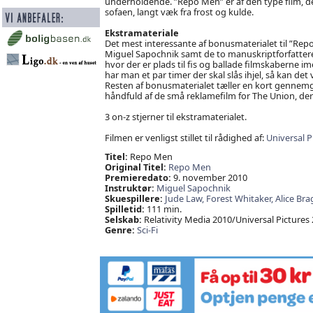
underholdende. ”Repo Men” er af den type film, der
sofaen, langt væk fra frost og kulde.
Ekstramateriale
Det mest interessante af bonusmaterialet til ”Re
Miguel Sapochnik samt de to manuskriptforfattere E
hvor der er plads til fis og ballade filmskaberne i
har man et par timer der skal slås ihjel, så kan det
Resten af bonusmaterialet tæller en kort gennemgan
håndfuld af de små reklamefilm for The Union, der 
3 on-z stjerner til ekstramaterialet.
Filmen er venligst stillet til rådighed af:
Universal P
Titel:
Repo Men
Original Titel:
Repo Men
Premieredato:
9. november 2010
Instruktør:
Miguel Sapochnik
Skuespillere:
Jude Law,
Forest Whitaker,
Alice Bra
Spilletid:
111 min.
Selskab:
Relativity Media 2010/Universal Pictures
Genre:
Sci-Fi