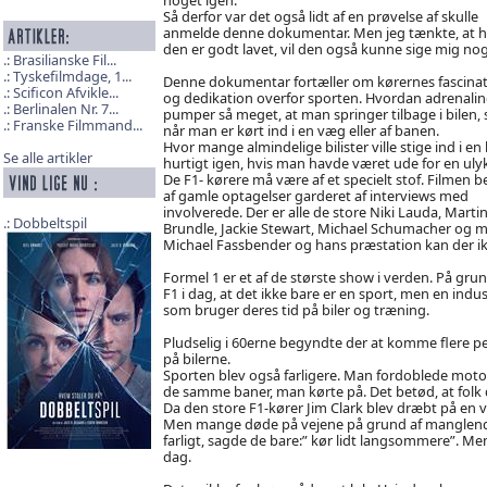
Så derfor var det også lidt af en prøvelse af skulle
anmelde denne dokumentar. Men jeg tænkte, at h
den er godt lavet, vil den også kunne sige mig nog
Brasilianske Fil...
Tyskefilmdage, 1...
Denne dokumentar fortæller om kørernes fascina
Scificon Afvikle...
og dedikation overfor sporten. Hvordan adrenali
Berlinalen Nr. 7...
pumper så meget, at man springer tilbage i bilen, 
Franske Filmmand...
når man er kørt ind i en væg eller af banen.
Hvor mange almindelige bilister ville stige ind i en b
Se alle artikler
hurtigt igen, hvis man havde været ude for en uly
De F1- kørere må være af et specielt stof. Filmen b
af gamle optagelser garderet af interviews med
involverede. Der er alle de store Niki Lauda, Marti
Dobbeltspil
Brundle, Jackie Stewart, Michael Schumacher og ma
Michael Fassbender og hans præstation kan der i
Formel 1 er et af de største show i verden. På gr
F1 i dag, at det ikke bare er en sport, men en in
som bruger deres tid på biler og træning.
Pludselig i 60erne begyndte der at komme flere 
på bilerne.
Sporten blev også farligere. Man fordoblede motor
de samme baner, man kørte på. Det betød, at folk
Da den store F1-kører Jim Clark blev dræbt på en 
Men mange døde på vejene på grund af manglende 
farligt, sagde de bare:” kør lidt langsommere”. Men 
dag.