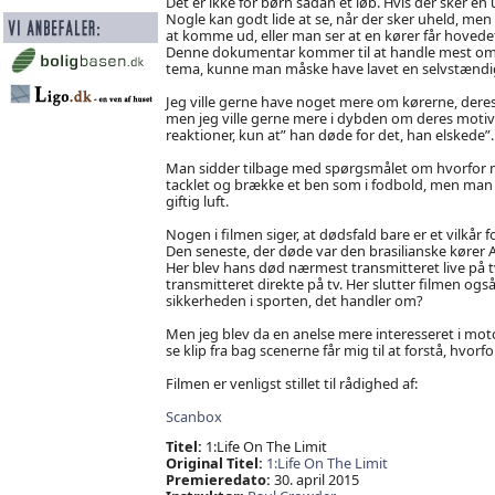
Det er ikke for børn sådan et løb. Hvis der sker en 
Nogle kan godt lide at se, når der sker uheld, men 
at komme ud, eller man ser at en kører får hovedet
Denne dokumentar kommer til at handle mest om si
tema, kunne man måske have lavet en selvstændi
Jeg ville gerne have noget mere om kørerne, deres 
men jeg ville gerne mere i dybden om deres motiv
reaktioner, kun at” han døde for det, han elskede”.
Man sidder tilbage med spørgsmålet om hvorfor man
tacklet og brække et ben som i fodbold, men man ka
giftig luft.
Nogen i filmen siger, at dødsfald bare er et vilkår
Den seneste, der døde var den brasilianske kører 
Her blev hans død nærmest transmitteret live på tv
transmitteret direkte på tv. Her slutter filmen også 
sikkerheden i sporten, det handler om?
Men jeg blev da en anelse mere interesseret i motors
se klip fra bag scenerne får mig til at forstå, hvorfo
Filmen er venligst stillet til rådighed af:
Scanbox
Titel:
1:Life On The Limit
Original Titel:
1:Life On The Limit
Premieredato:
30. april 2015