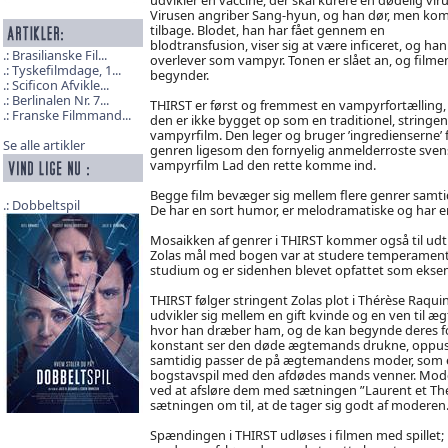
Virusen angriber Sang-hyun, og han dør, men ko
tilbage. Blodet, han har fået gennem en
blodtransfusion, viser sig at være inficeret, og han
Brasilianske Fil...
overlever som vampyr. Tonen er slået an, og filme
Tyskefilmdage, 1...
begynder.
Scificon Afvikle...
Berlinalen Nr. 7...
THIRST er først og fremmest en vampyrfortælling
Franske Filmmand...
den er ikke bygget op som en traditionel, stringen
vampyrfilm. Den leger og bruger ’ingredienserne’ 
Se alle artikler
genren ligesom den fornyelig anmelderroste sven
vampyrfilm Lad den rette komme ind.
Begge film bevæger sig mellem flere genrer samti
Dobbeltspil
De har en sort humor, er melodramatiske og har 
Mosaikken af genrer i THIRST kommer også til udtry
Zolas mål med bogen var at studere temperamenter
studium og er sidenhen blevet opfattet som ekse
THIRST følger stringent Zolas plot i Thérèse Raq
udvikler sig mellem en gift kvinde og en ven til
hvor han dræber ham, og de kan begynde deres forho
konstant ser den døde ægtemands drukne, oppuste
samtidig passer de på ægtemandens moder, som er
bogstavspil med den afdødes mands venner. Moderen
ved at afsløre dem med sætningen ”Laurent et Thér
sætningen om til, at de tager sig godt af moderen
Spændingen i THIRST udløses i filmen med spill