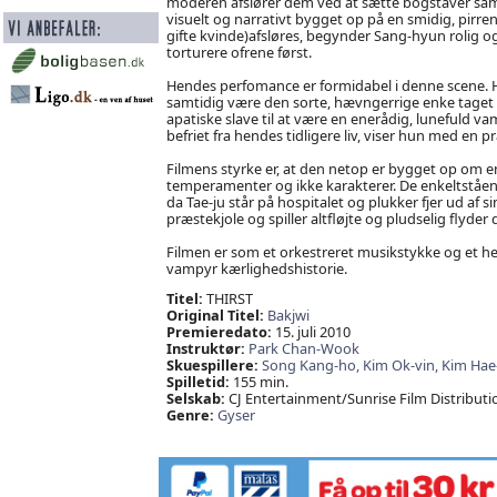
moderen afslører dem ved at sætte bogstaver sa
visuelt og narrativt bygget op på en smidig, pir
gifte kvinde)afsløres, begynder Sang-hyun rolig og 
torturere ofrene først.
Hendes perfomance er formidabel i denne scene. He
samtidig være den sorte, hævngerrige enke taget u
apatiske slave til at være en enerådig, lunefuld v
befriet fra hendes tidligere liv, viser hun med en p
Filmens styrke er, at den netop er bygget op om en
temperamenter og ikke karakterer. De enkeltstående
da Tae-ju står på hospitalet og plukker fjer ud af 
præstekjole og spiller altfløjte og pludselig flyder 
Filmen er som et orkestreret musikstykke og et he
vampyr kærlighedshistorie.
Titel:
THIRST
Original Titel:
Bakjwi
Premieredato:
15. juli 2010
Instruktør:
Park Chan-Wook
Skuespillere:
Song Kang-ho,
Kim Ok-vin,
Kim Hae
Spilletid:
155 min.
Selskab:
CJ Entertainment/Sunrise Film Distributi
Genre:
Gyser