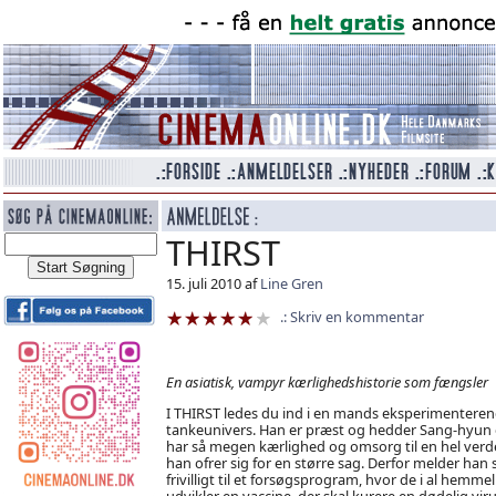
THIRST
15. juli 2010 af
Line Gren
Skriv en kommentar
En asiatisk, vampyr kærlighedshistorie som fængsler
I THIRST ledes du ind i en mands eksperimenteren
tankeunivers. Han er præst og hedder Sang-hyun
har så megen kærlighed og omsorg til en hel verd
han ofrer sig for en større sag. Derfor melder han 
frivilligt til et forsøgsprogram, hvor de i al hemme
udvikler en vaccine, der skal kurere en dødelig viru