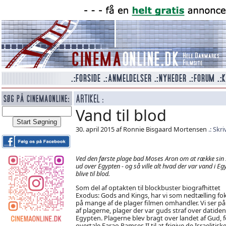
Vand til blod
30. april 2015 af Ronnie Bisgaard Mortensen
Skr
Ved den første plage bad Moses Aron om at række sin 
ud over Egypten - og så ville alt hvad der var vand i Eg
blive til blod.
Som del af optakten til blockbuster biografhittet
Exodus: Gods and Kings, har vi som nedtælling fo
på mange af de plager filmen omhandler. Vi ser på
af plagerne, plager der var guds straf over datiden
Egypten. Plagerne blev bragt over landet af Gud, f
overtale Farao Ramses II til at frigive de Israelitisk