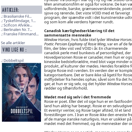
Men animationsfilm er også for voksne. De kan v
udfordrende, barske, grænseoverskridende, poeti
sjove og rørende. Det viste VOID med et farverigt
Brasilianske Fil...
program, der spændte vidt i det kunstneriske udtr
Tyskefilmdage, 1...
og som kom alle verdens hjørner rundt.
Scificon Afvikle...
Berlinalen Nr. 7...
Canadisk kærlighedserklæring til det
Franske Filmmand...
sammensatte menneske
Window Horses
, hvis fulde titel lyder
Window Horses:
Se alle artikler
Poetic Persian Epiphany of Rosie Ming
, var en af de f
film, der blev vist ved VOID i år. En charmerende
canadisk perle med bunkevis af personlighed, der
Hovedpersonen Rosie er canadier, men hun er også 
Dobbeltspil
kinesiske bedsteforældre, med blot vage minder om 
produkt, af kulturer der mødes. Hendes forældre for
bragte Rosie ind i verden. En verden der er kompl
kategoriserbare. Det er bare ikke så ligetil for Ro
indflydelser fra hendes ophav, såvel som fra det hun
gør, at hun er sig selv, og det hylder
Window Horse
rødder og tilhørsforhold.
Mødet med sig selv i det fremmede
Rosie er poet. Eller det vil sige hun er en fastfoodm
land hun aldrig har besøgt. Rosie er en selvudgivet 
Et eventyr venter, og Rosie tager afsted, til et l
forestillinger om. I Iran er Rosie ikke den eneste
af de mange iranske naturligvis. Hun er usikker på 
mødet med det fremmed, og de mennesker der omgiv