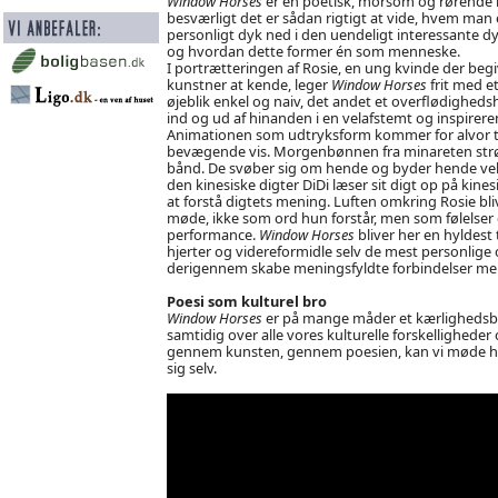
Window Horses
er en poetisk, morsom og rørende h
besværligt det er sådan rigtigt at vide, hvem man 
personligt dyk ned i den uendeligt interessante
og hvordan dette former én som menneske.
I portrætteringen af Rosie, en ung kvinde der begi
kunstner at kende, leger
Window Horses
frit med e
øjeblik enkel og naiv, det andet et overflødighedsh
ind og ud af hinanden i en velafstemt og inspirer
Animationen som udtryksform kommer for alvor til 
bevægende vis. Morgenbønnen fra minareten str
bånd. De svøber sig om hende og byder hende velk
den kinesiske digter DiDi læser sit digt op på kin
at forstå digtets mening. Luften omkring Rosie bl
møde, ikke som ord hun forstår, men som følelser
performance.
Window Horses
bliver her en hyldest 
hjerter og videreformidle selv de mest personlige o
derigennem skabe meningsfyldte forbindelser me
Poesi som kulturel bro
Window Horses
er på mange måder et kærlighedsbrev
samtidig over alle vores kulturelle forskellighede
gennem kunsten, gennem poesien, kan vi møde h
sig selv.