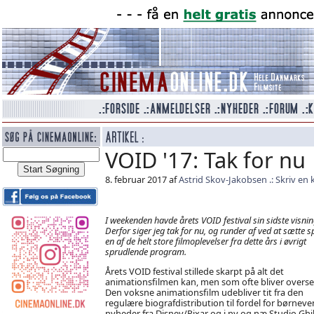
VOID '17: Tak for nu
8. februar 2017 af
Astrid Skov-Jakobsen
Skriv en
I weekenden havde årets VOID festival sin sidste visnin
Derfor siger jeg tak for nu, og runder af ved at sætte s
en af de helt store filmoplevelser fra dette års i øvrigt
sprudlende program.
Årets VOID festival stillede skarpt på alt det
animationsfilmen kan, men som ofte bliver overse
Den voksne animationsfilm udebliver tit fra den
regulære biografdistribution til fordel for børneve
nyheder fra Disney/Pixar og i ny og næ Studio Ghib