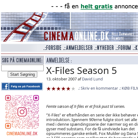
X-Files Season 5
13. oktober 2007 af
David Lund
Skriv en kommentar
KØB FIL
Femte sæson af X-files er et frisk pust til serien.
”X-Files” er efterhånden en serie der ikke behøver 
introduktion. Igennem 90’erne fulgte stort set alle 
med i denne spændingsserie der nærmer sig en di
gyser med substans. For de få uindviede kan det
opsummeres ganske enkelt. Fox Mulder og Dana S
er 2 FBI-agenter, som er tilknyttet de berygtede x-fi