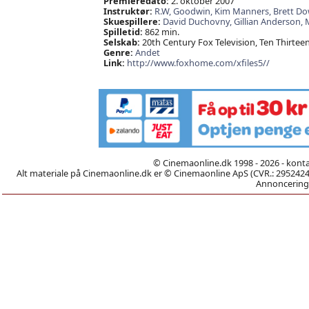
Premieredato:
2. oktober 2007
Instruktør:
R.W,
Goodwin,
Kim Manners,
Brett Do
Skuespillere:
David Duchovny,
Gillian Anderson,
M
Spilletid:
862 min.
Selskab:
20th Century Fox Television, Ten Thirteen
Genre:
Andet
Link:
http://www.foxhome.com/xfiles5//
© Cinemaonline.dk 1998 - 2026 - kont
Alt materiale på Cinemaonline.dk er © Cinemaonline ApS (CVR.: 29524246)
Annoncering