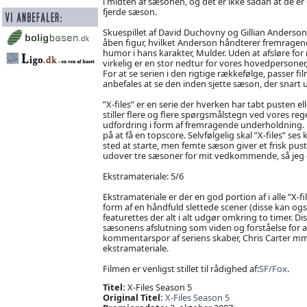
i midten af sæsonen, og det er ikke sådan at de er 
fjerde sæson.
Skuespillet af David Duchovny og Gillian Anderson
åben figur, hvilket Anderson håndterer fremragen
humor i hans karakter, Mulder. Uden at afsløre for
virkelig er en stor nedtur for vores hovedperson
For at se serien i den rigtige rækkefølge, passer f
anbefales at se den inden sjette sæson, der snart 
”X-files” er en serie der hverken har tabt pusten el
stiller flere og flere spørgsmålstegn ved vores r
udfordring i form af fremragende underholdning.
på at få en topscore. Selvfølgelig skal ”X-files” se
sted at starte, men femte sæson giver et frisk pust 
udover tre sæsoner for mit vedkommende, så jeg 
Ekstramateriale: 5/6
Ekstramateriale er der en god portion af i alle ”X-
form af en håndfuld slettede scener (disse kan o
featurettes der alt i alt udgør omkring to timer.
sæsonens afslutning som viden og forståelse for arb
kommentarspor af seriens skaber, Chris Carter mm.
ekstramateriale.
Filmen er venligst stillet til rådighed af:
SF/Fox
.
Titel:
X-Files Season 5
Original Titel:
X-Files Season 5