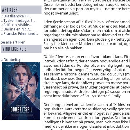
Disse filer er bedst kendetegnet som uopklarede 
der rummer en vis portion mystik – nærmere bet
noget overnaturligt.
Brasilianske Fil...
Tyskefilmdage, 1...
I den fjerde sæson af ”X-files” blev vi efterladt med
Scificon Afvikle...
cliffhanger, der lod os tro, at Mulder er død. Naturl
Berlinalen Nr. 7...
forholder det sig ikke sådan, men i håb om at afsl
Franske Filmmand...
regeringens skumle planer har Mulder ved et tilfæ
arrangeret sin egen død. Den pludselige kræftsy
Se alle artikler
Scully har fået, leder Mulder efter en kur imod, og 
har han alle på nakken.
”X-files” femte sæson er en favorit blandt fans. Efte
Dobbeltspil
introduktionsafsnit, der er mere nødvendige end in
sæsoner. Sådan da. For der bliver nemlig leget me
indholdet lidt for meget. I et eventyrligt afsnit de
ses samme historie igennem Mulder og Scullys (mege
flashback osv osv. Der er masser af leg af formel s
skabe nye fans, da der bliver prøvet en masse nyt. 
væsentligt på prøve, da Mulder begynder at betvivl
regeringens side. Andre kendetegn på sæsonen ink
samt introduktionen af Scullys ”datter” Emily.
Der er ingen tvivl om, at femte sæson af ”X-files” e
popularitet. Karaktererne Mulder og Scully gen
er bevaret. Alligevel er det en noget svingende sæ
komplicerede imens andre er for typiske. Det forho
intelligens bliver sat på prøve, men hvis man ikke l
med, da der ikke er nogen dissideret introduktion til