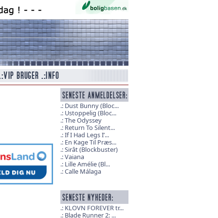
Dust Bunny (Bloc...
Ustoppelig (Bloc...
The Odyssey
Return To Silent...
If I Had Legs I’...
En Kage Til Præs...
Sirât (Blockbuster)
Vaiana
Lille Amélie (Bl...
Calle Málaga
KLOVN FOREVER tr...
Blade Runner 2: ...