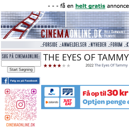
THE EYES OF TAMMY 
2022
The Eyes Of Tammy 