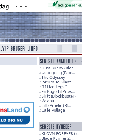
Dust Bunny (Bloc...
Ustoppelig (Bloc...
The Odyssey
Return To Silent...
If I Had Legs I’...
En Kage Til Præs...
Sirât (Blockbuster)
Vaiana
Lille Amélie (Bl...
Calle Málaga
KLOVN FOREVER tr...
Blade Runner 2: ...