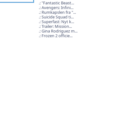
"Fantastic Beast...
Avengers: Infini...
Rumkapslen fra "...
Suicide Squad ti...
Superfast: Nyt k...
Trailer: Mission...
Gina Rodriguez m...
Frozen 2 officie...