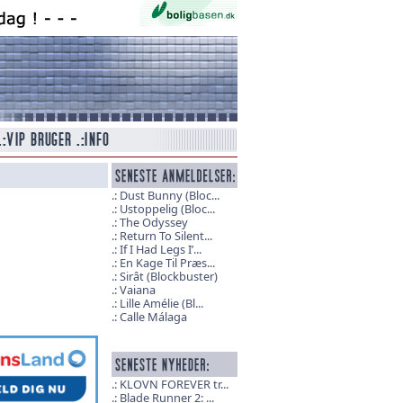
Dust Bunny (Bloc...
Ustoppelig (Bloc...
The Odyssey
Return To Silent...
If I Had Legs I’...
En Kage Til Præs...
Sirât (Blockbuster)
Vaiana
Lille Amélie (Bl...
Calle Málaga
KLOVN FOREVER tr...
Blade Runner 2: ...