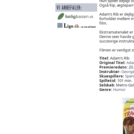
Hun spiller dejligt
Også Kip, ægteparre
Adam’s Rib er dejlig
forholdet mellem mæ
film.
Ekstramaterialet er 
Denne seer havde g
succesrige instrukt
Filmen er venligst st
Titel:
Adam’s Rib
Original Titel:
Ada
Premieredato:
20.
Instruktør:
George
Skuespillere:
Spen
Spilletid:
101 min.
Selskab:
Metro-Go
Genre:
Humor