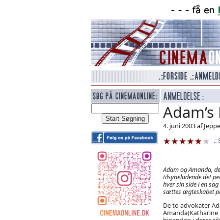
Adam’s 
4. juni 2003 af Jepp
Adam og Amanda, der
tilsyneladende det p
hver sin side i en s
sættes ægteskabet på
De to advokater Ad
Amanda(Katharine 
hinanden i deres t