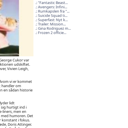
"Fantastic Beast...
Avengers: Infini...
Rumkapslen fra "...
Suicide Squad ti...
Superfast: Nyt k...
Trailer: Mission...
Gina Rodriguez m...
Frozen 2 officie...
 George Cukor var
ktionen udskiftet.
er, Vivien Leigh,
selvom vi er kommet
et handler om
n en sådan historie
yder lidt
ig hurtigt ind i
-liners, men en
or med humoren. Det
 konstant i fokus.
de, Doris Attinger.