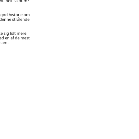
 nu helt så dum?
n god historie om
 denne strålende
e sig lidt mere.
ed en af de mest
 ham.