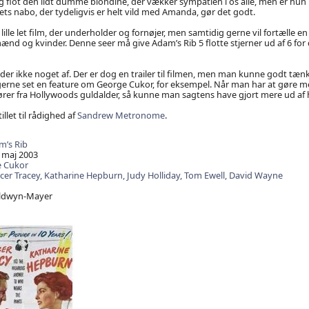
 og flot den lidt dumme blondine, der vækker sympatien i os alle, men er hun
ts nabo, der tydeligvis er helt vild med Amanda, gør det godt.
 lille let film, der underholder og fornøjer, men samtidig gerne vil fortælle e
nd og kvinder. Denne seer må give Adam’s Rib 5 flotte stjerner ud af 6 for
der ikke noget af. Der er dog en trailer til filmen, men man kunne godt tænk
erne set en feature om George Cukor, for eksempel. Når man har at gøre m
ører fra Hollywoods guldalder, så kunne man sagtens have gjort mere ud af
illet til rådighed af
Sandrew Metronome
.
m’s Rib
 maj 2003
 Cukor
cer Tracey,
Katharine Hepburn,
Judy Holliday,
Tom Ewell,
David Wayne
ldwyn-Mayer