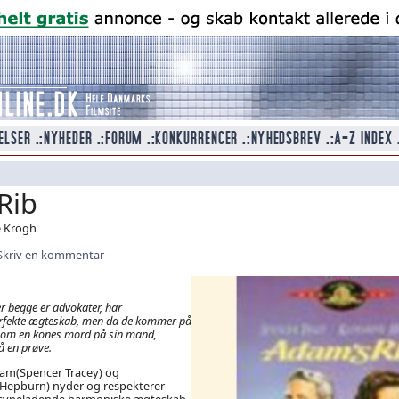
Rib
e Krogh
Skriv en kommentar
 begge er advokater, har
erfekte ægteskab, men da de kommer på
ag om en kones mord på sin mand,
 en prøve.
am(Spencer Tracey) og
Hepburn) nyder og respekterer
ilsyneladende harmoniske ægteskab.