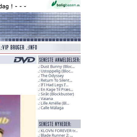
Dust Bunny (Bloc...
Ustoppelig (Bloc...
The Odyssey
Return To Silent...
If I Had Legs I’...
En Kage Til Præs...
Sirât (Blockbuster)
Vaiana
Lille Amélie (Bl...
Calle Málaga
KLOVN FOREVER tr...
Blade Runner 2: ...