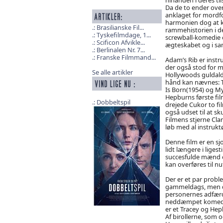
Da de to ender ove
anklaget for mordf
harmonien dog at k
Brasilianske Fil...
rammehistorien i d
Tyskefilmdage, 1...
screwball-komedie 
Scificon Afvikle...
ægteskabet og i sa
Berlinalen Nr. 7...
Franske Filmmand...
Adam’s Rib er instr
der også stod for m
Se alle artikler
Hollywoods guldalde
hånd kan nævnes: Th
Is Born(1954) og My
Hepburns første fil
Dobbeltspil
drejede Cukor to fi
også udset til at s
Filmens stjerne Cla
løb med al instru
Denne film er en sj
lidt længere i lige
succesfulde mænd o
kan overføres til n
Der er et par probl
gammeldags, men dem
personernes adfærd
neddæmpet komedie 
er et Tracey og Hep
Af birollerne, som 