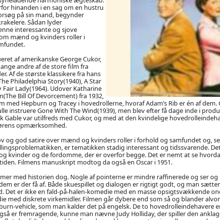
rfor hinanden i en sag om en hustru
orsøg på sin mand, begynder
rakelere. Sådan lyder
enne interessante og sjove
om mænd og kvinders roller i
mfundet.
ueret af amerikanske George Cukor,
ange andre af de store film fra
r. Af de største klassikere fra hans
e Philadelphia Story(1940), A Star
 Fair Lady(1964). Udover Katharine
m(The Bill Of Devorcement) fra 1932,
lm med Hepburn og Tracey i hovedrollerne, hvoraf Adam’s Rib er én af dem.
kulle instruere Gone With The Wind(1939), men blev efter få dage inde i produ
rk Gable var utilfreds med Cukor, og med at den kvindelige hovedrolleindehav
ktørens opmærksomhed.
ov og god satire over mænd og kvinders roller i forhold og samfundet og, 
stillingsproblematikken, er tematikken stadig interessant og tidssvarende. D
g kvinder og de fordomme, der er overfor begge. Det er nemt at se hvorda
utiden. Filmens manuskript modtog da også en Oscar i 1951.
emer med historien dog. Nogle af pointerne er mindre raffinerede og ser og l
 er der få af. Både skuespillet og dialogen er rigtigt godt, og man sætter s
. Det er ikke en fald-på-halen-komedie med en masse opsigtsvækkende one
med diskrete virkemidler. Filmen går dybere end som så og blander alv
burn-vehicle, som man kalder det på engelsk. De to hovedrolleindehavere er
også er fremragende, kunne man nævne Judy Holliday, der spiller den anklage