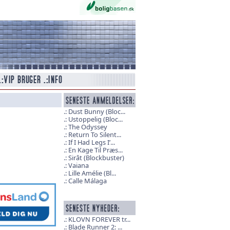
Dust Bunny (Bloc...
Ustoppelig (Bloc...
The Odyssey
Return To Silent...
If I Had Legs I’...
En Kage Til Præs...
Sirât (Blockbuster)
Vaiana
Lille Amélie (Bl...
Calle Málaga
KLOVN FOREVER tr...
Blade Runner 2: ...