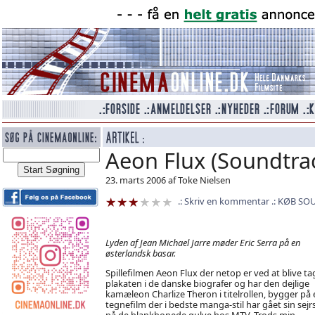
Aeon Flux (Soundtra
23. marts 2006 af Toke Nielsen
Skriv en kommentar
KØB SO
Lyden af Jean Michael Jarre møder Eric Serra på en
østerlandsk basar.
Spillefilmen Aeon Flux der netop er ved at blive ta
plakaten i de danske biografer og har den dejlige
kamæleon Charlize Theron i titelrollen, bygger på 
tegnefilm der i bedste manga-stil har gået sin sej
på de blankbonede gulve hos MTV. Trods min