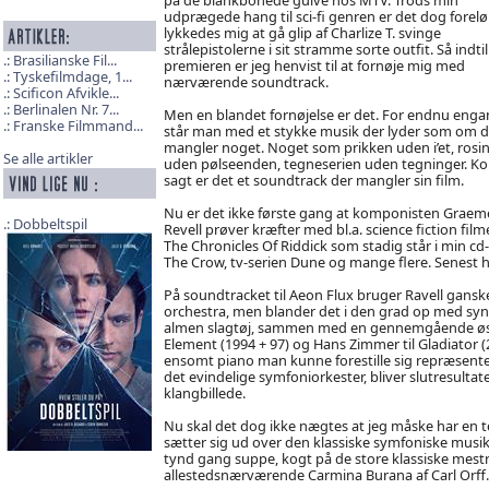
udprægede hang til sci-fi genren er det dog forelø
lykkedes mig at gå glip af Charlize T. svinge
strålepistolerne i sit stramme sorte outfit. Så indti
Brasilianske Fil...
premieren er jeg henvist til at fornøje mig med
Tyskefilmdage, 1...
nærværende soundtrack.
Scificon Afvikle...
Berlinalen Nr. 7...
Men en blandet fornøjelse er det. For endnu eng
Franske Filmmand...
står man med et stykke musik der lyder som om d
mangler noget. Noget som prikken uden i’et, rosi
Se alle artikler
uden pølseenden, tegneserien uden tegninger. Ko
sagt er det et soundtrack der mangler sin film.
Nu er det ikke første gang at komponisten Graem
Dobbeltspil
Revell prøver kræfter med bl.a. science fiction film
The Chronicles Of Riddick som stadig står i min cd
The Crow, tv-serien Dune og mange flere. Senest ha
På soundtracket til Aeon Flux bruger Ravell gan
orchestra, men blander det i den grad op med sy
almen slagtøj, sammen med en gennemgående øster
Element (1994 + 97) og Hans Zimmer til Gladiator (2
ensomt piano man kunne forestille sig repræsent
det evindelige symfoniorkester, bliver slutresul
klangbillede.
Nu skal det dog ikke nægtes at jeg måske har en te
sætter sig ud over den klassiske symfoniske musik d
tynd gang suppe, kogt på de store klassiske mestr
allestedsnærværende Carmina Burana af Carl Orff.