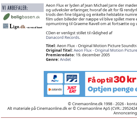
Aeon Flux er lyden af Jean Michael Jarre der møde
og udveksler erfaringer, hvoraf de alt for få rend
trods den fine tilgang og enkelte helstøbte numre d
film uden billeder der næppe vil blive spillet mere 
opmuntring til Graeme Ravell om at fortsætte og
CDen er venligst stillet til rådighed af
Danacord Records
.
Titel:
Aeon Flux - Original Motion Picture Soundtr
Original Titel:
Aeon Flux - Original Motion Pictur
Premieredato:
19. december 2005
Genre:
Andet
© Cinemaonline.dk 1998 - 2026 - kont
Alt materiale på Cinemaonline.dk er © Cinemaonline ApS (CVR.: 29524246)
Annoncering