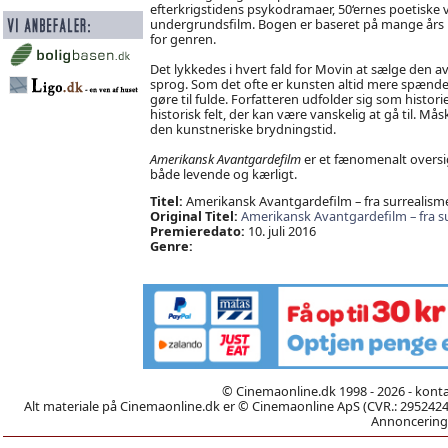
efterkrigstidens psykodramaer, 50‘ernes poetiske 
undergrundsfilm. Bogen er baseret på mange års 
for genren.
Det lykkedes i hvert fald for Movin at sælge den 
sprog. Som det ofte er kunsten altid mere spænd
gøre til fulde. Forfatteren udfolder sig som histor
historisk felt, der kan være vanskelig at gå til. Må
den kunstneriske brydningstid.
Amerikansk Avantgardefilm
er et fænomenalt oversi
både levende og kærligt.
Titel:
Amerikansk Avantgardefilm – fra surrealisme t
Original Titel:
Amerikansk Avantgardefilm – fra sur
Premieredato:
10. juli 2016
Genre:
© Cinemaonline.dk 1998 - 2026 - kont
Alt materiale på Cinemaonline.dk er © Cinemaonline ApS (CVR.: 29524246)
Annoncering