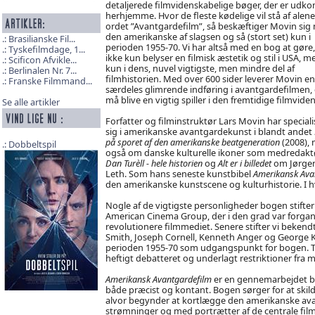
detaljerede filmvidenskabelige bøger, der er ud
herhjemme. Hvor de fleste kødelige vil stå af alene
ordet ”Avantgardefilm”, så beskæftiger Movin sig
den amerikanske af slagsen og så (stort set) kun i
Brasilianske Fil...
perioden 1955-70. Vi har altså med en bog at gøre,
Tyskefilmdage, 1...
ikke kun belyser en filmisk æstetik og stil i USA, m
Scificon Afvikle...
kun i dens, nuvel vigtigste, men mindre del af
Berlinalen Nr. 7...
filmhistorien. Med over 600 sider leverer Movin en
Franske Filmmand...
særdeles glimrende indføring i avantgardefilmen,
må blive en vigtig spiller i den fremtidige filmvide
Se alle artikler
Forfatter og filminstruktør Lars Movin har speciali
sig i amerikanske avantgardekunst i blandt andet
på sporet af den amerikanske beatgeneration
(2008),
Dobbeltspil
også om danske kulturelle ikoner som medredakt
Dan Turèll - hele historien
og
Alt er i billedet
om Jørge
Leth. Som hans seneste kunstbibel
Amerikansk Ava
den amerikanske kunstscene og kulturhistorie. I hv
Nogle af de vigtigste personligheder bogen stift
American Cinema Group, der i den grad var forg
revolutionere filmmediet. Senere stifter vi beke
Smith, Joseph Cornell, Kenneth Anger og George Kuch
perioden 1955-70 som udgangspunkt for bogen. Ti
heftigt debatteret og underlagt restriktioner fra
Amerikansk Avantgardefilm
er en gennemarbejdet bo
både præcist og kontant. Bogen sørger for at skild
alvor begynder at kortlægge den amerikanske ava
strømninger og med portrætter af de centrale f