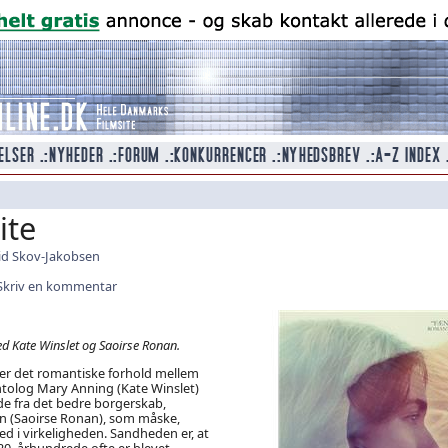
te
id Skov-Jakobsen
Skriv en kommentar
 Kate Winslet og Saoirse Ronan.
er det romantiske forhold mellem
ntolog Mary Anning (Kate Winslet)
de fra det bedre borgerskab,
n (Saoirse Ronan), som måske,
ed i virkeligheden. Sandheden er, at
 20. århundrede ofte er blevet