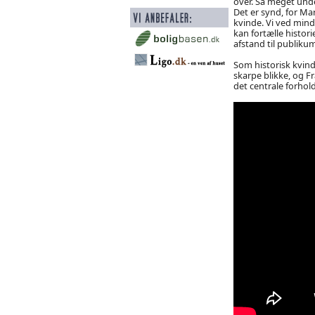
over. Så meget unde
Det er synd, for Mar
kvinde. Vi ved mind
kan fortælle histori
afstand til publiku
Som historisk kvin
skarpe blikke, og F
det centrale forhold