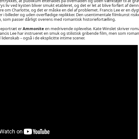
rtrykkes, at publikum efterlades på overfladen og uden værktøjer til at gr
ys liv ved kysten bliver smukt etableret, og det er let at blive forført af d
re om Charlotte, og det er måske en del af problemet. Francis Lee er en dygt
er i billeder og uden overflødige replikker. Den usentimentale filmkunst risi
m, som passer dårligt overens med romantisk historiefortælling.
deportræt er
Ammonite
en medrivende oplevelse. Kate Winslet skriver rom
rancis Lee har instrueret en smuk og stilistisk gribende film, men som roma
 lidenskab – også i de eksplicitte intime scener.