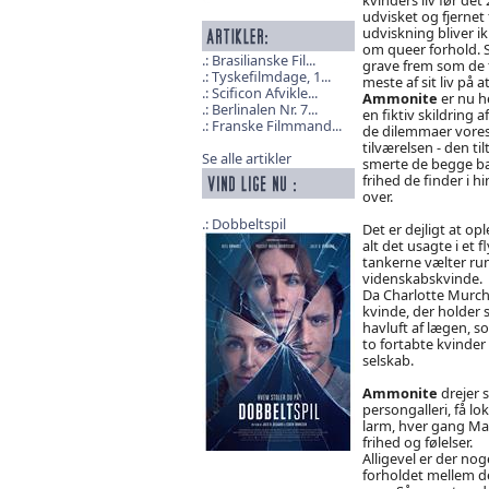
udvisket og fjernet
udviskning bliver ik
om queer forhold. 
Brasilianske Fil...
grave frem som de f
Tyskefilmdage, 1...
meste af sit liv på 
Scificon Afvikle...
Ammonite
er nu h
Berlinalen Nr. 7...
en fiktiv skildring 
Franske Filmmand...
de dilemmaer vores
tilværelsen - den ti
Se alle artikler
smerte de begge bæ
frihed de finder i h
over.
Dobbeltspil
Det er dejligt at op
alt det usagte i et 
tankerne vælter rund
videnskabskvinde.
Da Charlotte Murchis
kvinde, der holder 
havluft af lægen, s
to fortabte kvinder 
selskab.
Ammonite
drejer s
persongalleri, få l
larm, hver gang Mar
frihed og følelser.
Alligevel er der no
forholdet mellem de