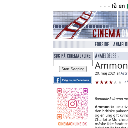
Ammoni
20. maj 2021 af
Astr
Romantisk drama med
Ammonite
beskriv
den britiske palæo
og en ung gift kvin
Charlotte Murchiso
måske ikke fandt st
kvinders liv før det