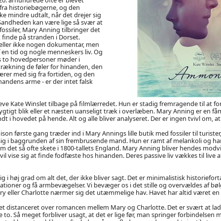
 fra historiebøgerne, og den
ke mindre udtalt, når det drejer sig
Sandheden kan være lige så svær at
ossiler, Mary Anning tilbringer det
at finde på stranden i Dorset.
eller ikke nogen dokumentar, men
af en tid og nogle menneskers liv. Og
 to hovedpersoner møder i
ltrækning de føler for hinanden, den
rer med sig fra fortiden, og den
inandens arme - er der intet falsk
leve Kate Winslet tilbage på filmlærredet. Hun er stadig fremragende til at fo
flygtigt blik eller et næsten uanseligt træk i overlæben. Mary Anning er en 
t i hovedet på hende. Alt og alle bliver analyseret. Der er ingen tvivl om, a
on første gang træder ind i Mary Annings lille butik med fossiler til turiste
sig i baggrunden af sin frembrusende mand. Hun er ramt af melankoli og har 
om det så ofte skete i 1800-tallets England. Mary Anning bliver hendes modv
vil vise sig at finde fodfæste hos hinanden. Deres passive liv vækkes til live
ig i høj grad om alt det, der ikke bliver sagt. Det er minimalistisk historiefort
okationer og få armbevægelser. Vi bevæger os i det stille og overvældes af b
y eller Charlotte nærmer sig det utæmmelige hav. Havet har altid været en
get distanceret over romancen mellem Mary og Charlotte. Det er svært at lad
 to. Så meget forbliver usagt, at det er lige før, man springer forbindelsen 