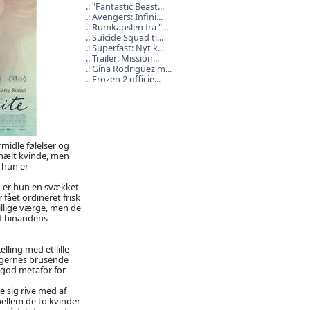
"Fantastic Beast...
Avengers: Infini...
Rumkapslen fra "...
Suicide Squad ti...
Superfast: Nyt k...
Trailer: Mission...
Gina Rodriguez m...
Frozen 2 officie...
rmidle følelser og
fåmælt kvinde, men
t hun er
r, er hun en svækket
fået ordineret frisk
illige værge, men de
 af hinandens
ælling med et lille
ølgernes brusende
 god metafor for
e sig rive med af
mellem de to kvinder