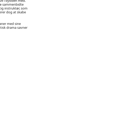
ave i dybden med.
enne sammenbidte
ig instruktør, som
kerer dog at skabe
aner med sine
ntisk drama savner