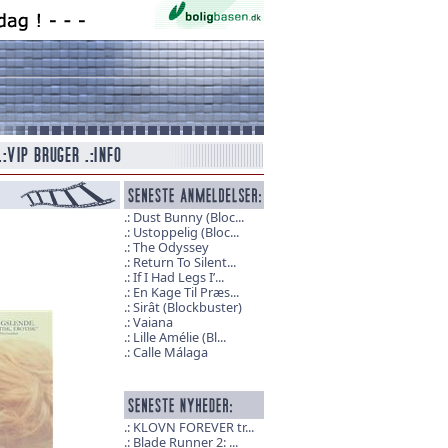
Dust Bunny (Bloc...
Ustoppelig (Bloc...
The Odyssey
Return To Silent...
If I Had Legs I’...
En Kage Til Præs...
Sirât (Blockbuster)
Vaiana
Lille Amélie (Bl...
Calle Málaga
KLOVN FOREVER tr...
Blade Runner 2: ...