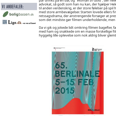
par drinks på en bar, og “Woman In Gold”, der hell
advokat, så godt som han nu kan, der hjælper Helen
til anden verdenskrig, er der store følelser på spil
med store armbevægelser. Starten lovede ellers fi
retssagsdrama, der anstrengende forsøger at press
som det mindste gør filmen underholdende, men det
Da vi gik og jokede lidt omkring filmen bagefter, fa
med ham og snakkede om en masse forskellige film
hyggelig lille oplevelse som nok aldrig bliver glemt