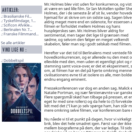
Mr. Holmes blev vist uden for konkurrence, og vist
at være en sød lille film. Sir Ian McKellen spiller Sh
Holmes, der i de seneste år af sit liv, vender hoved
Brasilianske Fil...
hjemad for at skrive om sin sidste sag. Sagen blive
Tyskefilmdage, 1...
aldrig meget mere end en sidenote, for essensen a
Scificon Afvikle...
filmen er forholdet mellem Holmes og hans
Berlinalen Nr. 7...
husplejerskes søn. Mr. Holmes bliver aldrig for
Franske Filmmand...
sentimental, men tager det lige til grænsen med
sødme, og selvom den følger en meget velkendt
Se alle artikler
skabelon, føler man sig i godt selskab med filmen.
Herefter var det tid til Berlinalens mest ventede fi
hovedkonkurrencen, og er allerede nu den mest om
Dobbeltspil
ellevilde med den, men uden et egentligt plot og re
stemning samt voice-over, er det et eksperiment, 
om, at filmen har en del på hjerte omkring mennesket
civilisationens evne til at isolere os alle, men bold
endnu engang eminent.
Pressekonferencen var dog en anden sag. Malick er 
Natalie Portman, og især førstenævnte var ganske
Flere spørgsmål skød han tilbage på pressen, et en
eget liv med sine rollers) og da hele to (!) forvek
lidt med det (“I kan jo selv spørge ham, han står 
mere omkring selve filmen, var konferencen bare r
Nu nåede vi til et punkt på dagen, hvor vi virkeligt
brik, blev det hele smadret igen. Først var der ikke b
mellem biograferne på dem, der var ledige. Til sidst 