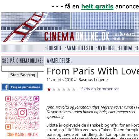
From Paris With Lov
11. marts 2010 af Rasmus Legene
Skriv en kommentar
John Travolta og Jonathan Rhys Meyers raver rundt i Pa
Desværre mest uden hoved og hale, eller megen reel
spænding.
Sidste år oplevede de danske biografer, for en kort
stund, en "lille" film ved navn Taken. Taken foregik 
paris og havde en handling, der kan opsummeres
Liam Neeson går amok for a finde sin kidnappede