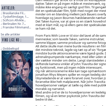
datter. Taken er på ingen måde et mesterværk, og
måske ikke engang en særligt god film. Til gengæl
det en spektakulær film, fyldt med noget der mest 
Brasilianske Fil...
minder om en blanding mellem Jack Bauers overfy
Tyskefilmdage, 1...
hverdage og Jason Bournes hæsblæsende nærka
Scificon Afvikle...
Det Taken kunne, var at give os en stærk hovedroll
Berlinalen Nr. 7...
med et klart mål, og så ellers gøre det spektakulær
Franske Filmmand...
se ham nå det.
Se alle artikler
From Paris With Love er til stor del lavet af de sa
mennesker, som lavede Taken, samme instruktør,
samme klipper, samme producer og samme fotogr
Alt dette skulle man mene burde resultere i en film 
Dobbeltspil
det mindste teknisk, lagde sig tæt op af sin "forgæ
mindste burde aktionscenerne være ligeså gode. De
adrenalinpumpende nærkampe, med eller uden skyd
der vækker minder om dette. Langt størstedelen af
skiftende kamera vinkler af John Travolta der sigte
og funktionelt, men på ingen måde interessant.
Og når aktionscenerne ikke kan tage opmærksomhed
Jonathan Rhys Meyers spiller en noget kedelig s
tilsyneladende er at være forarvet over, hvordan 
forarvelse ikke helt malplaceret. Når John Travol
hovedpersoner vælger at tælle og dele med publi
moralsk og narrativt.
Med andre ord er de to hovedpersoner en kedelig m
filmen, og så en letter psykotisk John Travolta der
bedre til det...