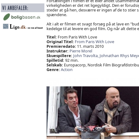
Fortællingen i filmen er et eller andet usammenhæn
virkeligheden er det ret ligegyldigt. Den er forudsi
steder at gå hen, desværre er ingen af de to stier 
spændene.
Alt i alt er filmen et svagt forsøg på at lave en "bu
kedelige til at levere en god film. Og når alt dette
Titel:
From Paris With Love
Original Titel:
From Paris With Love
Premieredato:
11. marts 2010
Instruktør:
Pierre Morel
Skuespillere:
John Travolta,
Johnathan Rhys Mey
Spilletid:
92 min.
Selskab:
Europacorp, Nordisk Film Biografdistribu
Genre:
Action