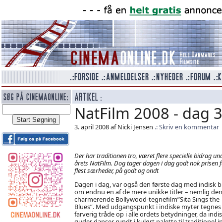
NatFilm 2008 - dag 
3. april 2008 af Nicki Jensen
Skriv en kommentar
Der har traditionen tro, været flere specielle bidrag un
årets NatFilm. Dog tager dagen i dag godt nok prisen f
flest særheder, på godt og ondt
Dagen i dag, var også den første dag med indisk b
om endnu en af de mere unikke titler – nemlig de
charmerende Bollywood-tegnefilm”Sita Sings the
Blues”. Med udgangspunkt i indiske myter tegnes
farverig tråde op i alle ordets betydninger, da indi
guder danser rundt i kulørt palette til traditionel i