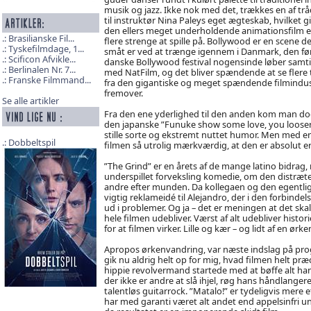
musik og jazz. Ikke nok med det, trækkes en af tr
til instruktør Nina Paleys eget ægteskab, hvilket g
den ellers meget underholdende animationsfilm 
Brasilianske Fil...
flere strenge at spille på. Bollywood er en scene de
Tyskefilmdage, 1...
småt er ved at trænge igennem i Danmark, den fø
Scificon Afvikle...
danske Bollywood festival nogensinde løber samti
Berlinalen Nr. 7...
med NatFilm, og det bliver spændende at se flere t
Franske Filmmand...
fra den gigantiske og meget spændende filmindus
fremover.
Se alle artikler
Fra den ene yderlighed til den anden kom man do
den japanske ”Funuke show some love, you loosers
stille sorte og ekstremt nuttet humor. Men med en s
Dobbeltspil
filmen så utrolig mærkværdig, at den er absolut er 
”The Grind” er en årets af de mange latino bidrag
underspillet forveksling komedie, om den distræte 
andre efter munden. Da kollegaen og den egentlige 
vigtig reklameidé til Alejandro, der i den forbindel
ud i problemer. Og ja – det er meningen at det skal 
hele filmen udebliver. Værst af alt udebliver histo
for at filmen virker. Lille og kær – og lidt af en ørk
Apropos ørkenvandring, var næste indslag på progr
gik nu aldrig helt op for mig, hvad filmen helt pr
hippie revolvermand startede med at bøffe alt han
der ikke er andre at slå ihjel, røg hans håndlang
talentløs guitarrock. ”Matalo!” er tydeligvis mere 
har med garanti været alt andet end appelsinfri 