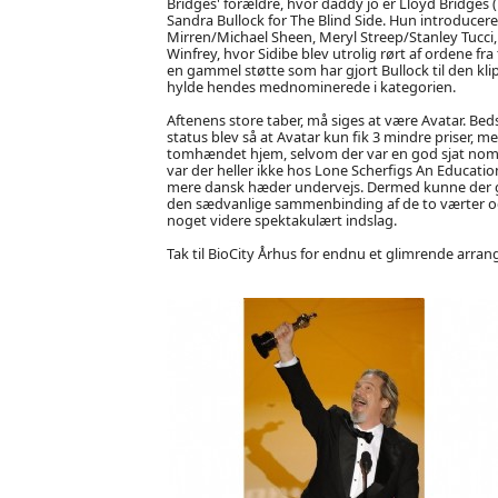
Bridges' forældre, hvor daddy jo er Lloyd Bridges (b
Sandra Bullock for The Blind Side. Hun introducere
Mirren/Michael Sheen, Meryl Streep/Stanley Tucc
Winfrey, hvor Sidibe blev utrolig rørt af ordene fr
en gammel støtte som har gjort Bullock til den klip
hylde hendes mednominerede i kategorien.
Aftenens store taber, må siges at være Avatar. Be
status blev så at Avatar kun fik 3 mindre priser, me
tomhændet hjem, selvom der var en god sjat nomin
var der heller ikke hos Lone Scherfigs An Educati
mere dansk hæder undervejs. Dermed kunne der g
den sædvanlige sammenbinding af de to værter og e
noget videre spektakulært indslag.
Tak til BioCity Århus for endnu et glimrende arra