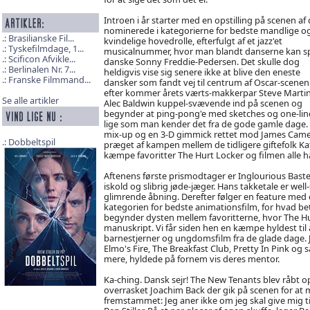
Introen i år starter med en opstilling på scenen af
nominerede i kategorierne for bedste mandlige o
Brasilianske Fil...
kvindelige hovedrolle, efterfulgt af et jazz'et
Tyskefilmdage, 1...
musicalnummer, hvor man blandt danserne kan s
Scificon Afvikle...
danske Sonny Freddie-Pedersen. Det skulle dog
Berlinalen Nr. 7...
heldigvis vise sig senere ikke at blive den eneste
Franske Filmmand...
dansker som fandt vej til centrum af Oscar-scenen
efter kommer årets værts-makkerpar Steve Marti
Se alle artikler
Alec Baldwin kuppel-svævende ind på scenen og
begynder at ping-pong'e med sketches og one-lin
lige som man kender det fra de gode gamle dage. V
mix-up og en 3-D gimmick rettet mod James Camerons
Dobbeltspil
præget af kampen mellem de tidligere giftefolk 
kæmpe favoritter The Hurt Locker og filmen alle ha
Aftenens første prismodtager er Inglourious Baste
iskold og slibrig jøde-jæger. Hans takketale er we
glimrende åbning. Derefter følger en feature med 
kategorien for bedste animationsfilm, for hvad be
begynder dysten mellem favoritterne, hvor The Hu
manuskript. Vi får siden hen en kæmpe hyldest ti
barnestjerner og ungdomsfilm fra de glade dage. J
Elmo's Fire, The Breakfast Club, Pretty In Pink o
mere, hyldede på fornem vis deres mentor.
Ka-ching. Dansk sejr! The New Tenants blev råbt o
overrasket Joachim Back der gik på scenen for at 
fremstammet: Jeg aner ikke om jeg skal give mig til