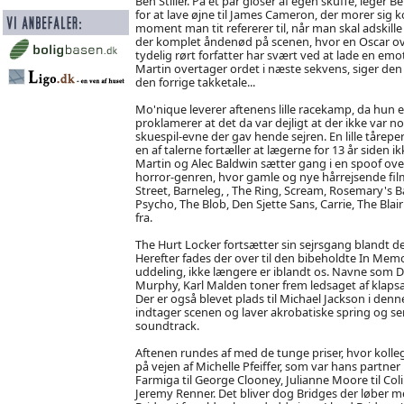
Ben Stiller. På et par gloser af egen skuffe, leger
for at lave øjne til James Cameron, der morer si
moment man tit refererer til, når man skal adski
der komplet åndenød på scenen, hvor en Oscar ove
tydelig rørt forfatter har svært ved at lade en em
Martin overtager ordet i næste sekvens, siger de
den forrige takketale...
Mo'nique leverer aftenens lille racekamp, da hun ef
proklamerer at det da var dejligt at der ikke var n
skuespil-evne der gav hende sejren. En lille tårepe
en af talerne fortæller at lægerne for 13 år siden i
Martin og Alec Baldwin sætter gang i en spoof over 
horror-genren, hvor gamle og nye hårrejsende fi
Street, Barneleg, , The Ring, Scream, Rosemary's 
Psycho, The Blob, Den Sjette Sans, Carrie, The Bla
fra.
The Hurt Locker fortsætter sin sejrsgang blandt de 
Herefter fades der over til den bibeholdte In Memo
uddeling, ikke længere er iblandt os. Navne som D
Murphy, Karl Malden toner frem ledsaget af klapsa
Der er også blevet plads til Michael Jackson i den
indtager scenen og laver akrobatiske spring og se
soundtrack.
Aftenen rundes af med de tunge priser, hvor koll
på vejen af Michelle Pfeiffer, som var hans partne
Farmiga til George Clooney, Julianne Moore til Coli
Jeremy Renner. Det bliver dog Bridges der løber me