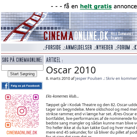
Oscar 2010
8. marts 2010 af
Jesper Poulsen
Skriv en kommen
Eks-konernes klub...
Tæppet går i Kodak Theatre og den 82. Oscar-udde
tager sin begyndelse. Mere oldschool og med me
strikse rammer, end vi længe har set. Æres-Oscar e
bortfaldet, live-performances af de nominerede fo
bedste sang mangler og sådan kunne man blive v
Tro heller ikke at du kan takke Gud og hver mand i
mere end 45 sekunder, for så bliver du pillet af pod
for at sige det som det er.