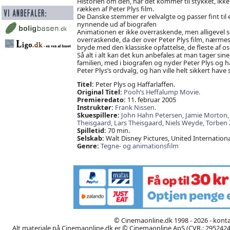
Historien om den, når det kommer til stykket, ikke så
rækken af Peter Plys film.
De Danske stemmer er velvalgte og passer fint ti
nynnende ud af biografen
Animationen er ikke overraskende, men alligevel so
overraskende, da der over Peter Plys film, nærme
bryde med den klassiske opfattelse, de fleste af 
Så alt i alt kan det kun anbefales at man tager sine
familien, med i biografen og nyder Peter Plys og 
Peter Plys’s ordvalg, og han ville helt sikkert have s
Titel:
Peter Plys og Haffarlaffen.
Original Titel:
Pooh’s Heffalump Movie.
Premieredato:
11. februar 2005
Instruktør:
Frank Nissen.
Skuespillere:
John Hahn Petersen,
Jamie Morton
Theisgaard,
Lars Theisgaard,
Niels Weyde,
Torben Z
Spilletid:
70 min.
Selskab:
Walt Disney Pictures, United International
Genre:
Tegne- og animationsfilm
© Cinemaonline.dk 1998 - 2026 - kont
Alt materiale på Cinemaonline.dk er © Cinemaonline ApS (CVR.: 29524246)