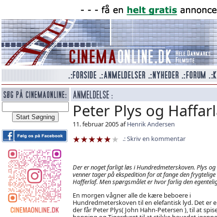
Peter Plys og Haffarl
11. februar 2005 af
Henrik Andersen
Skriv en kommentar
Der er noget farligt løs i Hundredmeterskoven. Plys og
venner tager på ekspedition for at fange den frygtelige
Hafferlaf. Men spørgsmålet er hvor farlig den egentelig
En morgen vågner alle de kære beboere i
Hundredmeterskoven til en elefantisk lyd. Det er e
der får Peter Plys( John Hahn-Petersen ), til at spise
honning og Tigerdyret til at stikke hovedet igenne