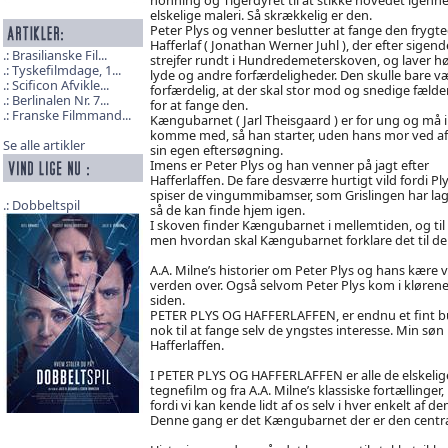
elskelige maleri. Så skrækkelig er den.
Peter Plys og venner beslutter at fange den frygt
Hafferlaf ( Jonathan Werner Juhl ), der efter sigend
Brasilianske Fil...
strejfer rundt i Hundredemeterskoven, og laver hø
Tyskefilmdage, 1...
lyde og andre forfærdeligheder. Den skulle bare v
Scificon Afvikle...
forfærdelig, at der skal stor mod og snedige fælder 
Berlinalen Nr. 7...
for at fange den.
Franske Filmmand...
Kængubarnet ( Jarl Theisgaard ) er for ung og må 
komme med, så han starter, uden hans mor ved af
Se alle artikler
sin egen eftersøgning.
Imens er Peter Plys og han venner på jagt efter
Hafferlaffen. De fare desværre hurtigt vild fordi Pl
spiser de vingummibamser, som Grislingen har lag
Dobbeltspil
så de kan finde hjem igen.
I skoven finder Kængubarnet i mellemtiden, og til si
men hvordan skal Kængubarnet forklare det til de and
A.A. Milne’s historier om Peter Plys og hans kære
verden over. Også selvom Peter Plys kom i kløren
siden.
PETER PLYS OG HAFFERLAFFEN, er endnu et fint bud 
nok til at fange selv de yngstes interesse. Min søn 
Hafferlaffen.
I PETER PLYS OG HAFFERLAFFEN er alle de elskelige
tegnefilm og fra A.A. Milne’s klassiske fortællinge
fordi vi kan kende lidt af os selv i hver enkelt af de
Denne gang er det Kængubarnet der er den centrale