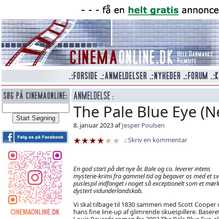
The Pale Blue Eye (Ne
8. januar 2023 af
Jesper Poulsen
Skriv en kommentar
En god start på det nye år. Bale og co. leverer intens
mysterie-krimi fra gammel tid og begaver os med et s
puslespil indfanget i noget så exceptionelt som et mørk
dystert vidunderlandskab.
Vi skal tilbage til 1830 sammen med Scott Cooper
hans fine line-up af glimrende skuespillere. Basere
Louis Bayards roman fra 2003 The Pale Blue Eye, s