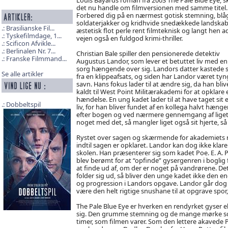
det nu handle om filmversionen med samme titel.
Forbered dig på en nærmest gotisk stemning, blå
soldaterjakker og kridhvide snedækkede landskab
Brasilianske Fil...
æstetisk flot perle rent filmteknisk og langt hen a
Tyskefilmdage, 1...
vejen også en fuldgod krimi-thriller.
Scificon Afvikle...
Berlinalen Nr. 7...
Christian Bale spiller den pensionerede detektiv
Franske Filmmand...
Augustus Landor, som lever et betuttet liv med en
sorg hængende over sig. Landors datter kastede s
Se alle artikler
fra en klippeafsats, og siden har Landor været tyn
savn. Hans fokus lader til at ændre sig, da han bliv
kaldt til West Point Militærakademi for at opklare 
hændelse. En ung kadet lader til at have taget sit 
Dobbeltspil
liv, for han bliver fundet af en kollega halvt hæn
efter bogen og ved nærmere gennemgang af liget, 
noget med det, så mangler liget også sit hjerte,
Rystet over sagen og skærmende for akademiets 
indtil sagen er opklaret. Landor kan dog ikke klar
skolen. Han præsenterer sig som kadet Poe. E. A. P
blev berømt for at “opfinde” gysergenren i boglig f
at finde ud af, om der er noget på vandrørene. De
folder sig ud, så bliver den unge kadet ikke den en
og progression i Landors opgave. Landor går dog me
være den helt rigtige snushane til at opgrave s
The Pale Blue Eye er hverken en rendyrket gyser el
sig. Den grumme stemning og de mange mørke scener
timer, som filmen varer. Som den lettere akavede P