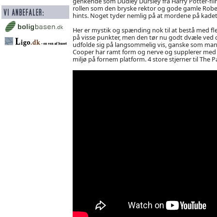
genkende som Dudley Dursley fra Harry Potter-film
rollen som den bryske rektor og gode gamle Robe
hints. Noget tyder nemlig på at mordene på kadett
Her er mystik og spænding nok til at bestå med fl
på visse punkter, men den tør nu godt dvæle ved
udfolde sig på langsommelig vis, ganske som man 
Cooper har ramt form og nerve og supplerer med
miljø på fornem platform. 4 store stjerner til The P