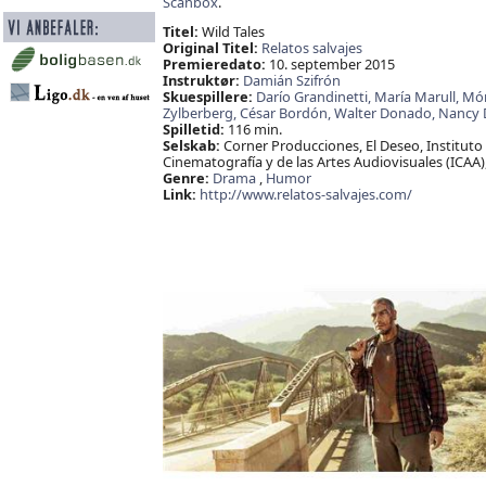
Scanbox
.
Titel:
Wild Tales
Original Titel:
Relatos salvajes
Premieredato:
10. september 2015
Instruktør:
Damián Szifrón
Skuespillere:
Darío Grandinetti,
María Marull,
Món
Zylberberg,
César Bordón,
Walter Donado,
Nancy 
Spilletid:
116 min.
Selskab:
Corner Producciones, El Deseo, Instituto 
Cinematografía y de las Artes Audiovisuales (ICAA),
Genre:
Drama
,
Humor
Link:
http://www.relatos-salvajes.com/