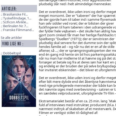
pludselig slår ned i helt almindelige mennesker.
Det er overdrevet, ikke uden ironi og derfor meget
Brasilianske Fil...
meget morsomt. Der er ”taberen” der har spærret 
Tyskefilmdage, 1...
de der gjorde ham til taber ind i samme flyvemask
Scificon Afvikle...
han selv sidder ved roret; der er bilisten der giver
Berlinalen Nr. 7...
fuckfingeren til ham taberen i den udrangerede v
Franske Filmmand...
der fylder hele vejbanen – det skulle han aldrig ha
gjort (som cinéast får man her herlige flashbacks ti
Se alle artikler
Spielbergs ”Duellen” (1971)); der er servitricen der
pludselig skal servere for det dumme svin der spli
hendes familie ad – og når nu det er en af de stille
aftener, så …; der er sprængningseksperten der m
Dobbeltspil
end én gang må hente sin bil hos parkeringsselsk
når nu man har midlerne til at hævne sig på det st
forsøger at betale sig fra at deres søn har kørt
og endelig er der bruden der på selve bryllupsd
har inviteret elskerinden – det bliver et uforglemme
Det er overdrevet, ikke uden ironi og derfor meg
efter lidt mere dybde end det åbenlyse hævntema. 
med rige privilegerede mennesker der både kan betale
det nævnte siges med overbevisning – satiren er t
en særdeles velproduceret, uforpligtende TV-film
Ekstramaterialet består af en ca. 25 min. lang ´M
fuld af interviews med instruktør, producent (bl.a
nærmest indtryk af skabelsen af et mesterværk. De
Filmen er venligst stillet til rådighed af: