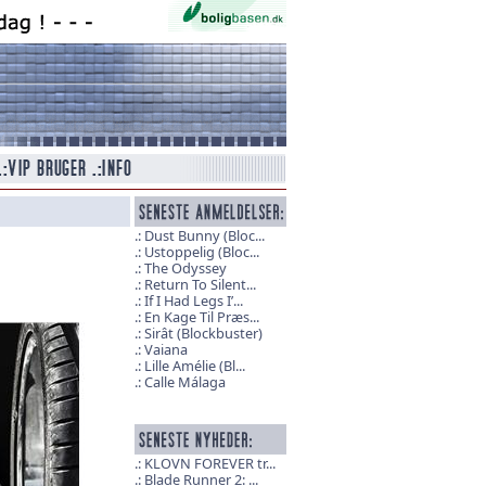
Dust Bunny (Bloc...
Ustoppelig (Bloc...
The Odyssey
Return To Silent...
If I Had Legs I’...
En Kage Til Præs...
Sirât (Blockbuster)
Vaiana
Lille Amélie (Bl...
Calle Málaga
KLOVN FOREVER tr...
Blade Runner 2: ...