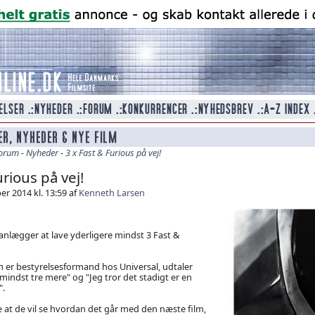
orum
-
Nyheder
-
3 x Fast & Furious på vej!
urious på vej!
r 2014 kl. 13:59 af
Kenneth Larsen
anlægger at lave yderligere mindst 3 Fast &
 er bestyrelsesformand hos Universal, udtaler
 mindst tre mere" og "Jeg tror det stadigt er en
".
e at de vil se hvordan det går med den næste film,