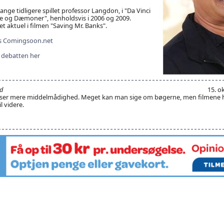
nge tidligere spillet professor Langdon, i "Da Vinci
le og Dæmoner", henholdsvis i 2006 og 2009.
t aktuel i filmen "Saving Mr. Banks".
hos Comingsoon.net
il debatten her
d
15. o
dser mere middelmådighed. Meget kan man sige om bøgerne, men filmene ha
il videre.