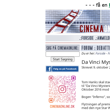
Du er her:
Forside
-
F
Da Vinci Mys
Skrevet 9. oktober 2
Tom Hanks skal sta
til "Da Vinci Mysteri
Oktober 2016 mod t
Bogen "Inferno", som
Flytningen af premi
med den nye Star Wa