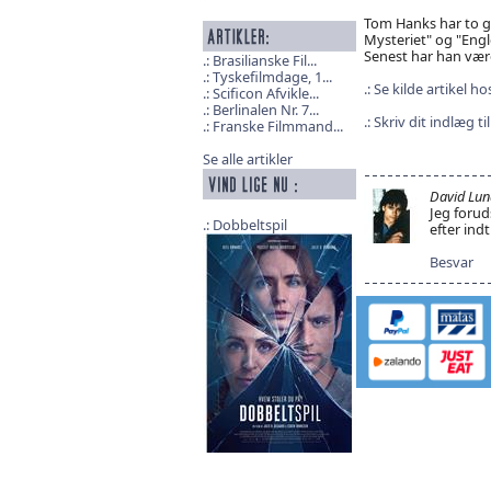
Tom Hanks har to ga
Mysteriet" og "Eng
Senest har han være
Brasilianske Fil...
Tyskefilmdage, 1...
Se kilde artikel 
Scificon Afvikle...
Berlinalen Nr. 7...
Skriv dit indlæg t
Franske Filmmand...
Se alle artikler
David Lun
Jeg foru
Dobbeltspil
efter indt
Besvar