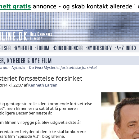
orum
-
Nyheder
-
Da Vinci Mysteriet fortsættelse forsinket
teriet fortsættelse forsinket
014 kl. 22:07 af
Kenneth Larsen
dig gentage sin rolle i den kommende fortsættelse
et", men filmen er nu sat til at få premiere i
idligere December næste år.
 filmen vil bygge på, blev udgivet sidste år.
eredatoen betyder at den ikke skal konkurrere
rs film "Episode VII" i biograferne.