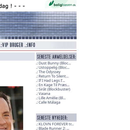
Dust Bunny (Bloc...
Ustoppelig (Bloc...
The Odyssey
Return To Silent...
If I Had Legs I’...
En Kage Til Præs...
Sirât (Blockbuster)
Vaiana
Lille Amélie (Bl...
Calle Málaga
KLOVN FOREVER tr...
Blade Runner 2: ...